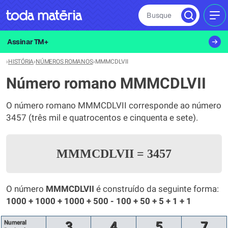
Busque
MEN
Assinar TM+
›
HISTÓRIA
›
NÚMEROS ROMANOS
›
MMMCDLVII
Número romano MMMCDLVII
O número romano MMMCDLVII corresponde ao número
3457 (três mil e quatrocentos e cinquenta e sete).
MMMCDLVII
=
3457
O número
MMMCDLVII
é construído da seguinte forma:
1000 + 1000 + 1000 + 500 - 100 + 50 + 5 + 1 + 1
Numeral
3
4
5
7