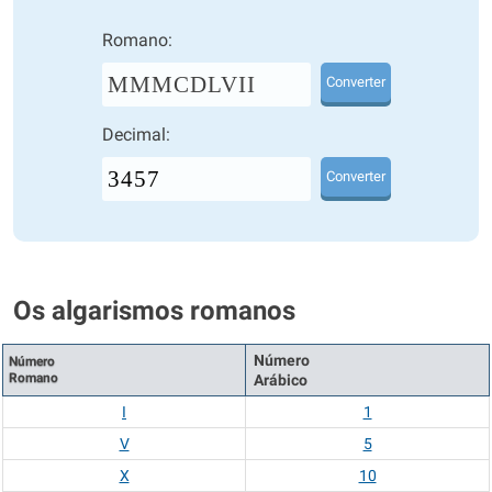
Romano:
MMMCDLVII
Converter
Decimal:
Converter
Os algarismos romanos
Número
Número
Romano
Arábico
I
1
V
5
X
10