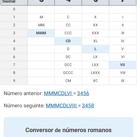
Decimal
0
1
M
C
X
I
2
MM
CC
XX
II
3
MMM
CCC
XXX
III
4
CD
XL
IV
5
D
L
V
6
DC
LX
VI
7
DCC
LXX
VII
8
DCCC
LXXX
VIII
9
CM
XC
IX
Número anterior:
MMMCDLVI
=
3456
Número seguinte:
MMMCDLVIII
=
3458
Conversor
números romanos
de