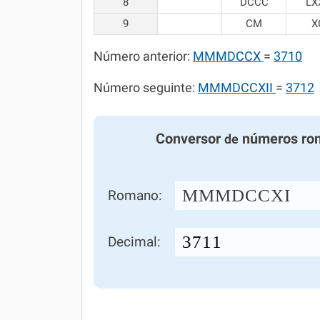
8
DCCC
LX
9
CM
X
Número anterior:
MMMDCCX
=
3710
Número seguinte:
MMMDCCXII
=
3712
Conversor
números ro
de
MMMDCCXI
Romano:
Decimal: