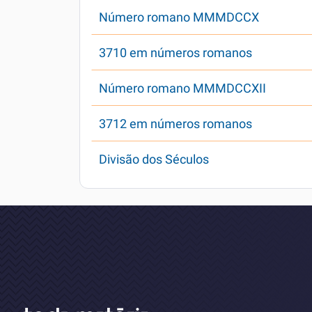
Número romano MMMDCCX
3710 em números romanos
Número romano MMMDCCXII
3712 em números romanos
Divisão dos Séculos