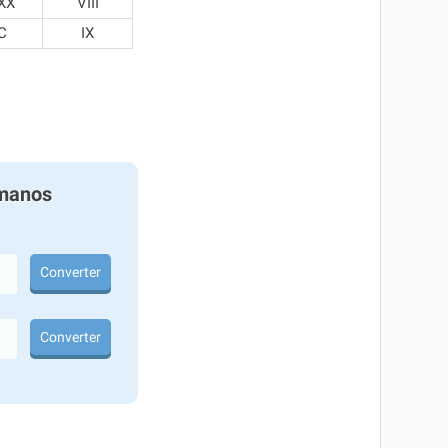
XX
VIII
C
IX
manos
Converter
Converter