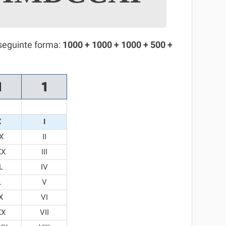
seguinte forma:
1000 + 1000 + 1000 + 500 +
1
1
X
I
X
II
XX
III
L
IV
L
V
X
VI
XX
VII