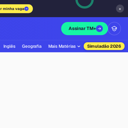
×
ir minha vaga
Assinar TM+
Inglês
Geografia
Mais Matérias
Simuladão 2026
Biologia
Química
Física
Filosofia
Literatura
Sociologia
Educação Física