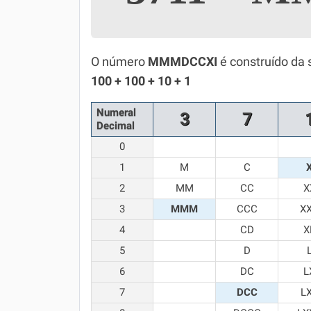
Simulador SiSU
Física
Química
O número
MMMDCCXI
é construído da 
100 + 100 + 10 + 1
Todos os Exercícios
Numeral
3
7
Decimal
0
1
M
C
2
MM
CC
X
3
MMM
CCC
X
4
CD
X
5
D
6
DC
L
7
DCC
L