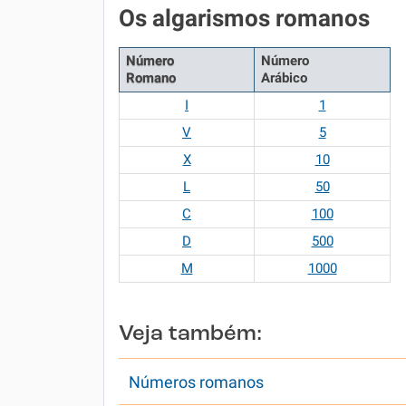
Os algarismos romanos
Número
Número
Romano
Arábico
I
1
V
5
X
10
L
50
C
100
D
500
M
1000
Veja também:
Números romanos