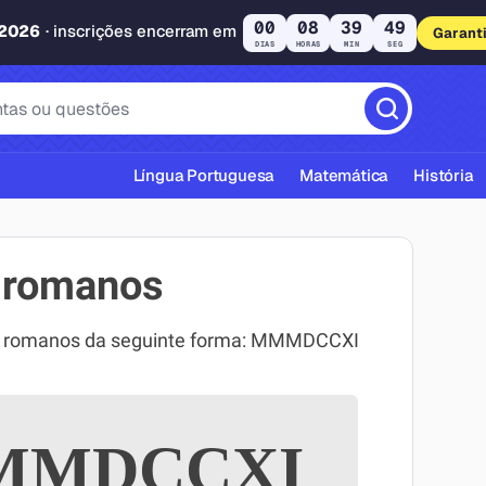
00
08
39
48
 2026
· inscrições encerram em
Garant
DIAS
HORAS
MIN
SEG
Língua Portuguesa
Matemática
História
 romanos
os romanos da seguinte forma: MMMDCCXI
cas ABNT
MDCCXI