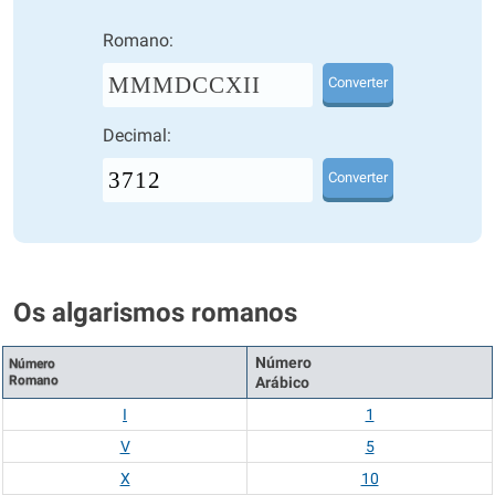
Romano:
MMMDCCXII
Converter
Decimal:
Converter
Os algarismos romanos
Número
Número
Romano
Arábico
I
1
V
5
X
10