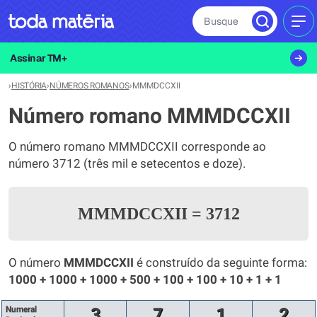
Busque
MEN
Assinar TM+
›
HISTÓRIA
›
NÚMEROS ROMANOS
›
MMMDCCXII
Número romano MMMDCCXII
O número romano MMMDCCXII corresponde ao
número 3712 (três mil e setecentos e doze).
MMMDCCXII
=
3712
O número
MMMDCCXII
é construído da seguinte forma:
1000 + 1000 + 1000 + 500 + 100 + 100 + 10 + 1 + 1
Numeral
3
7
1
2