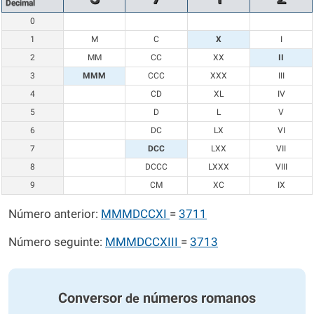
Decimal
0
1
M
C
X
I
2
MM
CC
XX
II
3
MMM
CCC
XXX
III
4
CD
XL
IV
5
D
L
V
6
DC
LX
VI
7
DCC
LXX
VII
8
DCCC
LXXX
VIII
9
CM
XC
IX
Número anterior:
MMMDCCXI
=
3711
Número seguinte:
MMMDCCXIII
=
3713
Conversor
números romanos
de