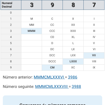
Numeral
3
9
8
7
Decimal
0
1
M
C
X
I
2
MM
CC
XX
II
3
MMM
CCC
XXX
III
4
CD
XL
IV
5
D
L
V
6
DC
LX
VI
7
DCC
LXX
VII
8
DCCC
LXXX
VIII
9
CM
XC
IX
Número anterior:
MMMCMLXXXVI
=
3986
Número seguinte:
MMMCMLXXXVIII
=
3988