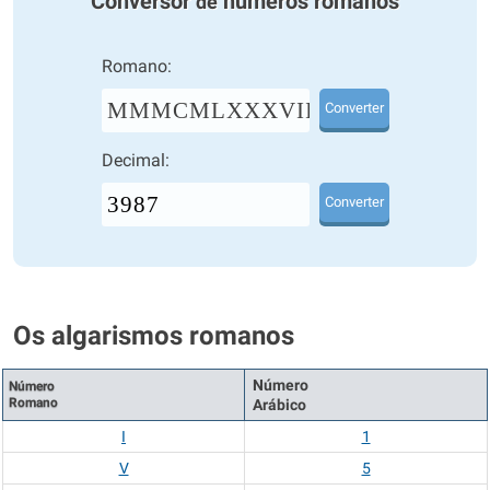
Conversor
números romanos
de
Romano:
MMMCMLXXXVII
Converter
Decimal:
Converter
Os algarismos romanos
Número
Número
Romano
Arábico
I
1
V
5