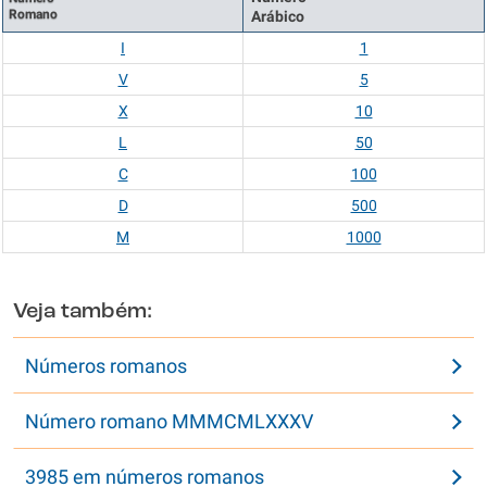
Romano
Arábico
I
1
V
5
X
10
L
50
C
100
D
500
M
1000
Veja também:
Números romanos
Número romano MMMCMLXXXV
3985 em números romanos