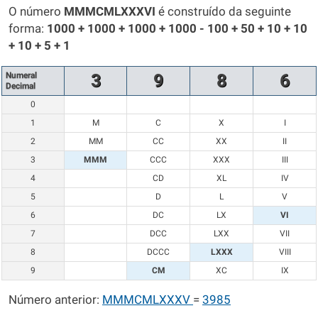
O número
MMMCMLXXXVI
é construído da seguinte
forma:
1000 + 1000 + 1000 + 1000 - 100 + 50 + 10 + 10
+ 10 + 5 + 1
Numeral
3
9
8
6
Decimal
0
1
M
C
X
I
2
MM
CC
XX
II
3
MMM
CCC
XXX
III
4
CD
XL
IV
5
D
L
V
6
DC
LX
VI
7
DCC
LXX
VII
8
DCCC
LXXX
VIII
9
CM
XC
IX
Número anterior:
MMMCMLXXXV
=
3985