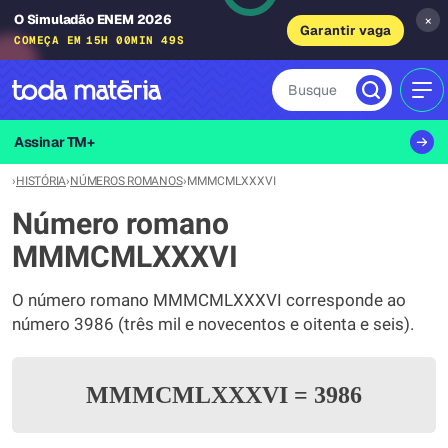
O Simuladão ENEM 2026
×
Garantir vaga
COMEÇA EM
15H 00MIN 49S
Busque
MEN
Assinar TM+
›
HISTÓRIA
›
NÚMEROS ROMANOS
›
MMMCMLXXXVI
Número romano
MMMCMLXXXVI
O número romano MMMCMLXXXVI corresponde ao
número 3986 (três mil e novecentos e oitenta e seis).
MMMCMLXXXVI
=
3986