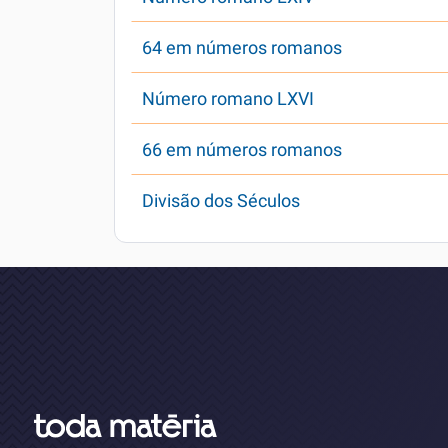
64 em números romanos
Número romano LXVI
66 em números romanos
Divisão dos Séculos