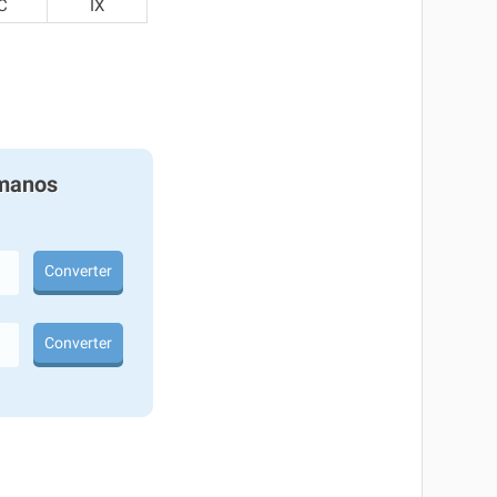
C
IX
manos
Converter
Converter