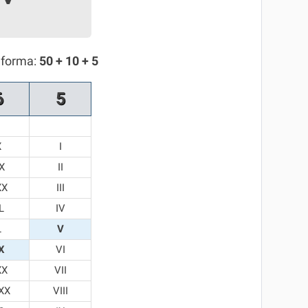
 forma:
50 + 10 + 5
6
5
X
I
X
II
XX
III
L
IV
L
V
X
VI
XX
VII
XX
VIII