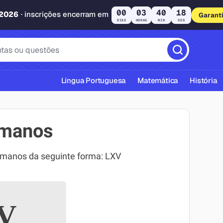
00
03
40
17
 2026
· inscrições encerram em
Garant
DIAS
HORAS
MIN
SEG
Língua Portuguesa
Matemática
História
omanos
omanos da seguinte forma: LXV
cas ABNT
V