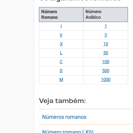
Número
Número
Romano
Arábico
I
1
V
5
X
10
L
50
C
100
D
500
M
1000
Veja também:
Números romanos
Número romano LXIV