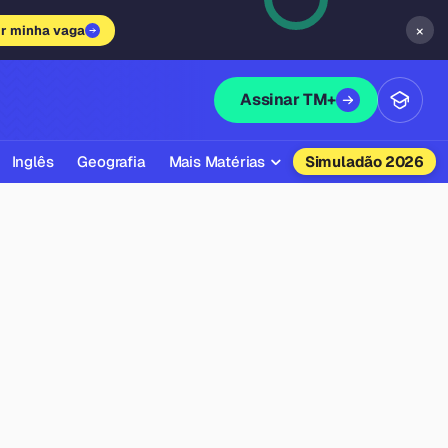
×
ir minha vaga
Assinar TM+
Inglês
Geografia
Mais Matérias
Simuladão 2026
Biologia
Química
Física
Filosofia
Literatura
Sociologia
Educação Física