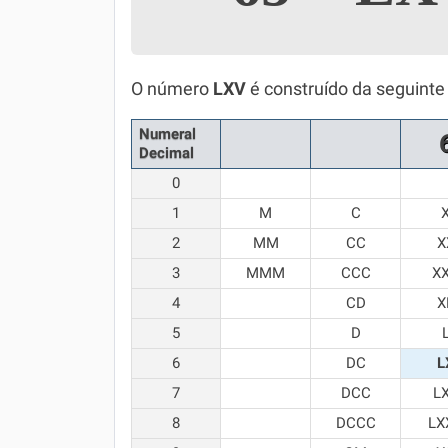
Simulador SiSU
Física
Química
O número
LXV
é construído da seguinte
Todos os Exercícios
Numeral
Decimal
0
1
M
C
2
MM
CC
X
3
MMM
CCC
X
4
CD
X
5
D
6
DC
L
7
DCC
L
8
DCCC
LX