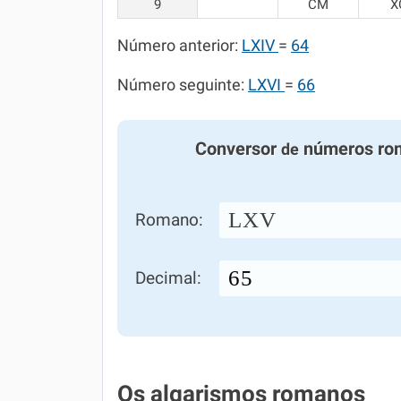
9
CM
X
Número anterior:
LXIV
=
64
Número seguinte:
LXVI
=
66
Conversor
números ro
de
LXV
Romano:
Decimal:
Os algarismos romanos