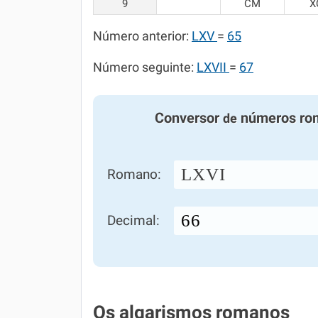
9
CM
X
Número anterior:
LXV
=
65
Número seguinte:
LXVII
=
67
Conversor
números ro
de
LXVI
Romano:
Decimal:
Os algarismos romanos