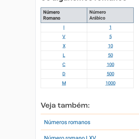
Número
Número
Romano
Arábico
I
1
V
5
X
10
L
50
C
100
D
500
M
1000
Veja também:
Números romanos
Número romano LXV