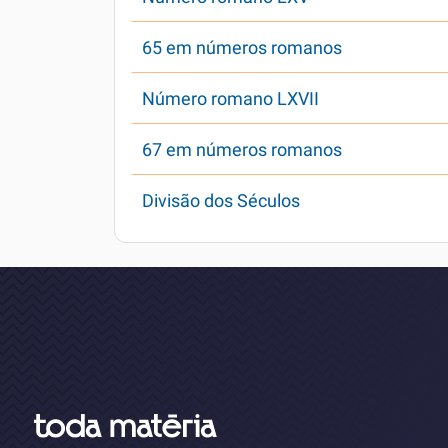
65 em números romanos
Número romano LXVII
67 em números romanos
Divisão dos Séculos