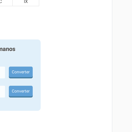
C
IX
manos
Converter
Converter