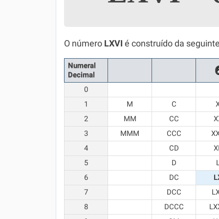
Simulador SiSU
Física
Química
O número
LXVI
é construído da seguint
Todos os Exercícios
Numeral
Decimal
0
1
M
C
2
MM
CC
X
3
MMM
CCC
X
4
CD
X
5
D
6
DC
L
7
DCC
L
8
DCCC
LX