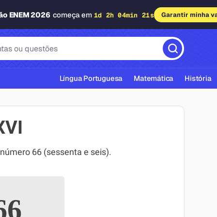
dão ENEM 2026
começa em
1d 2h 04min 20s
Garantir minha v
Língua Portuguesa
Matemática
História
XVI
úmero 66 (sessenta e seis).
cas ABNT
66