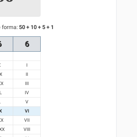
e forma:
50 + 10 + 5 + 1
6
6
X
I
X
II
XX
III
L
IV
L
V
X
VI
XX
VII
XX
VIII