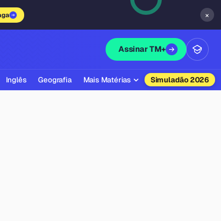
×
aga
Assinar TM+
Inglês
Geografia
Mais Matérias
Simuladão 2026
Biologia
Química
Física
Filosofia
Literatura
Sociologia
Educação Física