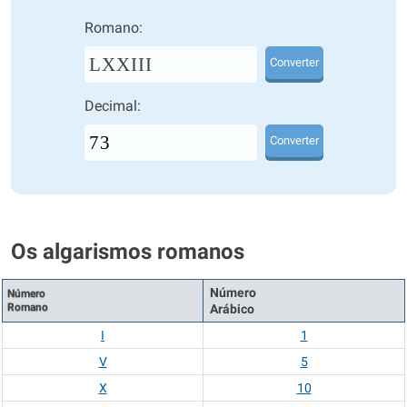
Romano:
LXXIII
Converter
Decimal:
Converter
Os algarismos romanos
Número
Número
Romano
Arábico
I
1
V
5
X
10