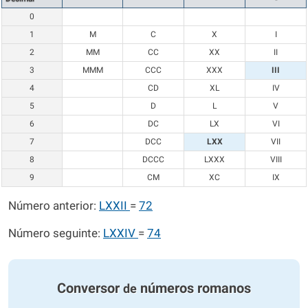
0
1
M
C
X
I
2
MM
CC
XX
II
3
MMM
CCC
XXX
III
4
CD
XL
IV
5
D
L
V
6
DC
LX
VI
7
DCC
LXX
VII
8
DCCC
LXXX
VIII
9
CM
XC
IX
Número anterior:
LXXII
=
72
Número seguinte:
LXXIV
=
74
Conversor
números romanos
de