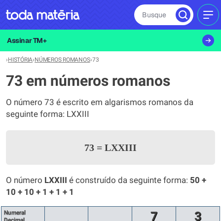
Busque
MEN
Assinar TM+
›
HISTÓRIA
›
NÚMEROS ROMANOS
›
73
73 em números romanos
O número 73 é escrito em algarismos romanos da
seguinte forma: LXXIII
73
=
LXXIII
O número
LXXIII
é construído da seguinte forma:
50 +
10 + 10 + 1 + 1 + 1
Numeral
7
3
Decimal