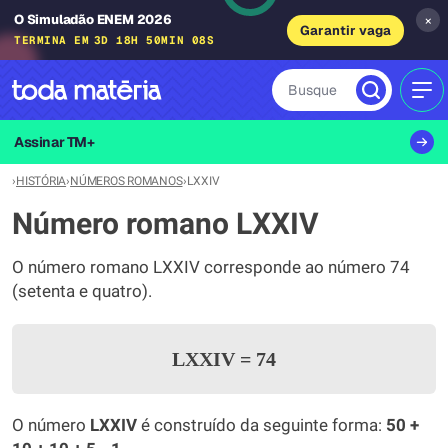
O Simuladão ENEM 2026
×
Garantir vaga
TERMINA EM
3D 18H 50MIN 08S
Busque
MEN
Assinar TM+
›
HISTÓRIA
›
NÚMEROS ROMANOS
›
LXXIV
Número romano LXXIV
O número romano LXXIV corresponde ao número 74
(setenta e quatro).
LXXIV
=
74
O número
LXXIV
é construído da seguinte forma:
50 +