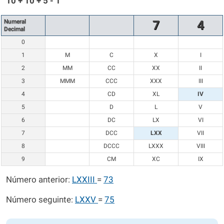
10 + 10 + 5 - 1
Numeral
7
4
Decimal
0
1
M
C
X
I
2
MM
CC
XX
II
3
MMM
CCC
XXX
III
4
CD
XL
IV
5
D
L
V
6
DC
LX
VI
7
DCC
LXX
VII
8
DCCC
LXXX
VIII
9
CM
XC
IX
Número anterior:
LXXIII
=
73
Número seguinte:
LXXV
=
75