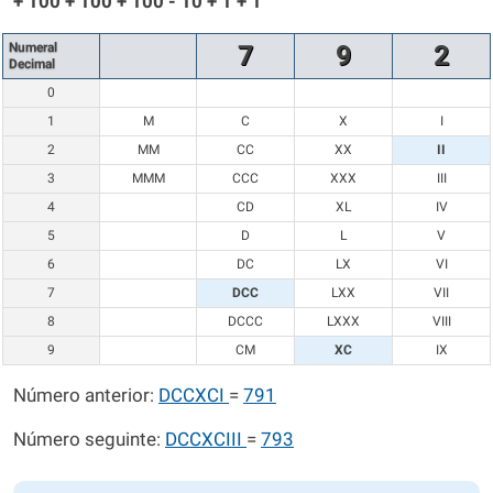
+ 100 + 100 + 100 - 10 + 1 + 1
Numeral
7
9
2
Decimal
0
1
M
C
X
I
2
MM
CC
XX
II
3
MMM
CCC
XXX
III
4
CD
XL
IV
5
D
L
V
6
DC
LX
VI
7
DCC
LXX
VII
8
DCCC
LXXX
VIII
9
CM
XC
IX
Número anterior:
DCCXCI
=
791
Número seguinte:
DCCXCIII
=
793