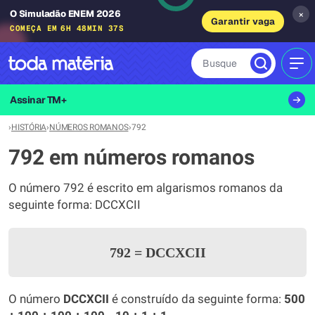
O Simuladão ENEM 2026
×
Garantir vaga
COMEÇA EM
6H 48MIN 37S
Busque
MEN
Assinar TM+
›
HISTÓRIA
›
NÚMEROS ROMANOS
›
792
792 em números romanos
O número 792 é escrito em algarismos romanos da
seguinte forma: DCCXCII
792
=
DCCXCII
O número
DCCXCII
é construído da seguinte forma:
500