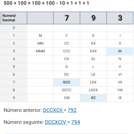
500 + 100 + 100 + 100 - 10 + 1 + 1 + 1
Numeral
7
9
3
Decimal
0
1
M
C
X
I
2
MM
CC
XX
II
3
MMM
CCC
XXX
III
4
CD
XL
IV
5
D
L
V
6
DC
LX
VI
7
DCC
LXX
VII
8
DCCC
LXXX
VIII
9
CM
XC
IX
Número anterior:
DCCXCII
=
792
Número seguinte:
DCCXCIV
=
794