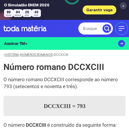
O Simuladão ENEM 2026
×
Garantir vaga
00
04
26
49
DIAS
HORAS
MIN
SEG
Busque
MEN
Assinar TM+
›
HISTÓRIA
›
NÚMEROS ROMANOS
›
DCCXCIII
Número romano DCCXCIII
O número romano DCCXCIII corresponde ao número
793 (setecentos e noventa e três).
DCCXCIII
=
793
O número
DCCXCIII
é construído da seguinte forma: