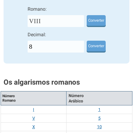
Romano:
VIII
Converter
Decimal:
Converter
Os algarismos romanos
Número
Número
Romano
Arábico
I
1
V
5
X
10