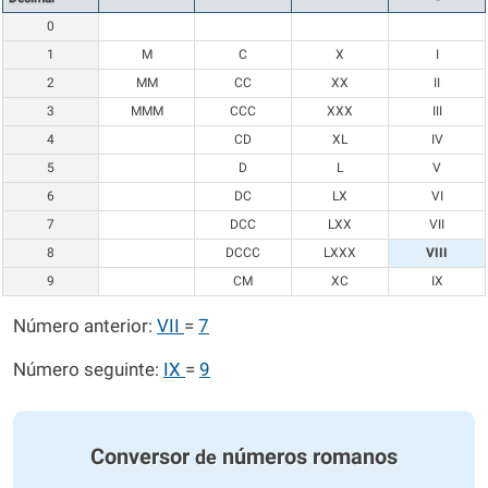
0
1
M
C
X
I
2
MM
CC
XX
II
3
MMM
CCC
XXX
III
4
CD
XL
IV
5
D
L
V
6
DC
LX
VI
7
DCC
LXX
VII
8
DCCC
LXXX
VIII
9
CM
XC
IX
Número anterior:
VII
=
7
Número seguinte:
IX
=
9
Conversor
números romanos
de