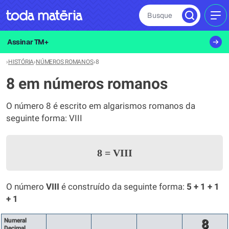
Busque
MEN
Assinar TM+
›
HISTÓRIA
›
NÚMEROS ROMANOS
›
8
8 em números romanos
O número 8 é escrito em algarismos romanos da
seguinte forma: VIII
8
=
VIII
O número
VIII
é construído da seguinte forma:
5 + 1 + 1
+ 1
Numeral
8
Decimal