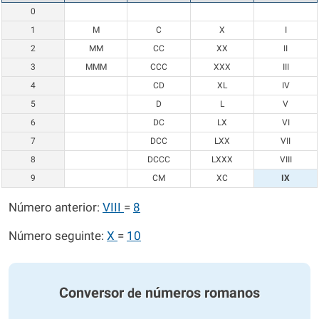
0
1
M
C
X
I
2
MM
CC
XX
II
3
MMM
CCC
XXX
III
4
CD
XL
IV
5
D
L
V
6
DC
LX
VI
7
DCC
LXX
VII
8
DCCC
LXXX
VIII
9
CM
XC
IX
Número anterior:
VIII
=
8
Número seguinte:
X
=
10
Conversor
números romanos
de