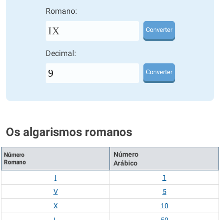
Romano:
IX
Converter
Decimal:
Converter
Os algarismos romanos
Número
Número
Romano
Arábico
I
1
V
5
X
10