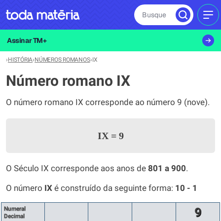
Busque
MEN
Assinar TM+
›
HISTÓRIA
›
NÚMEROS ROMANOS
›
IX
Número romano IX
O número romano IX corresponde ao número 9 (nove).
IX
=
9
O Século IX corresponde aos anos de
801 a 900
.
O número
IX
é construído da seguinte forma:
10 - 1
Numeral
9
Decimal