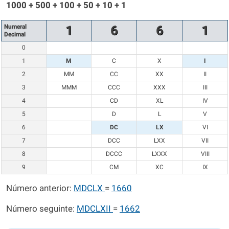
1000 + 500 + 100 + 50 + 10 + 1
Numeral
1
6
6
1
Decimal
0
1
M
C
X
I
2
MM
CC
XX
II
3
MMM
CCC
XXX
III
4
CD
XL
IV
5
D
L
V
6
DC
LX
VI
7
DCC
LXX
VII
8
DCCC
LXXX
VIII
9
CM
XC
IX
Número anterior:
MDCLX
=
1660
Número seguinte:
MDCLXII
=
1662