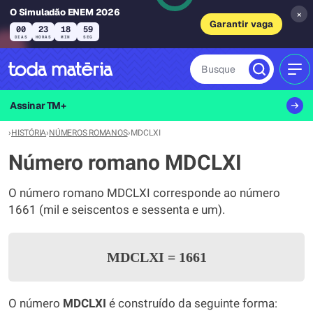
O Simuladão ENEM 2026
×
Garantir vaga
00
23
18
59
DIAS
HORAS
MIN
SEG
Busque
MEN
Assinar TM+
›
HISTÓRIA
›
NÚMEROS ROMANOS
›
MDCLXI
Número romano MDCLXI
O número romano MDCLXI corresponde ao número
1661 (mil e seiscentos e sessenta e um).
MDCLXI
=
1661
O número
MDCLXI
é construído da seguinte forma: