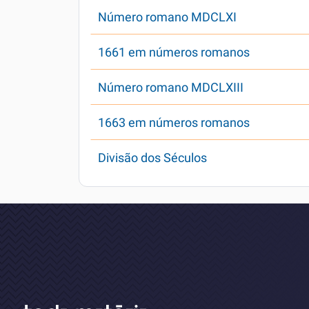
Número romano MDCLXI
1661 em números romanos
Número romano MDCLXIII
1663 em números romanos
Divisão dos Séculos