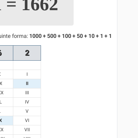
I
=
1662
uinte forma:
1000 + 500 + 100 + 50 + 10 + 1 + 1
6
2
X
I
X
II
XX
III
L
IV
L
V
X
VI
XX
VII