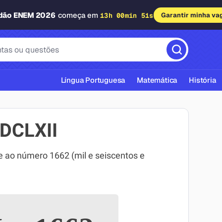
adão ENEM 2026
começa em
13h 00min 50s
Garantir minha va
Língua Portuguesa
Matemática
História
DCLXII
ao número 1662 (mil e seiscentos e
cas ABNT