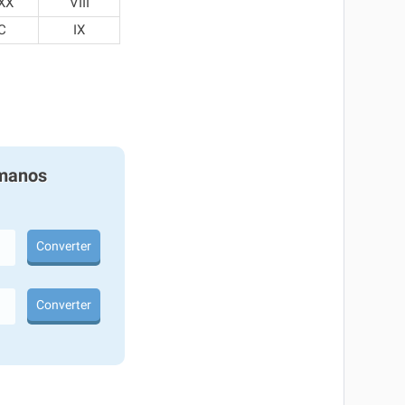
XX
VIII
C
IX
manos
Converter
Converter