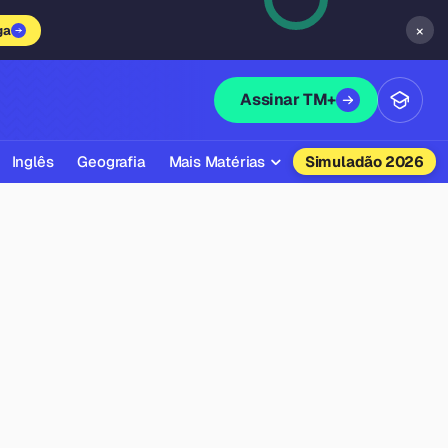
×
ga
Assinar TM+
Inglês
Geografia
Mais Matérias
Simuladão 2026
Biologia
Química
Física
Filosofia
Literatura
Sociologia
Educação Física