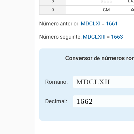
8
DCCC
LX
9
CM
X
Número anterior:
MDCLXI
=
1661
Número seguinte:
MDCLXIII
=
1663
Conversor
números ro
de
MDCLXII
Romano:
Decimal: