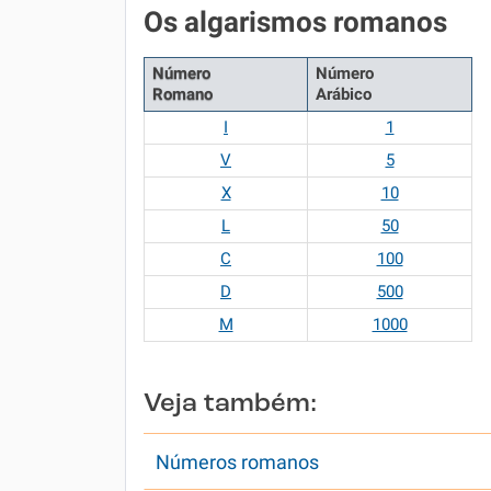
Os algarismos romanos
Número
Número
Romano
Arábico
I
1
V
5
X
10
L
50
C
100
D
500
M
1000
Veja também:
Números romanos