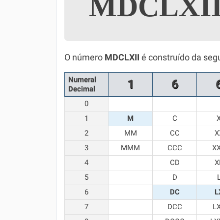
MDCLXI
Simulador SiSU
Física
Química
O número
MDCLXII
é construído da seg
Todos os Exercícios
Numeral
1
6
Decimal
0
1
M
C
2
MM
CC
X
3
MMM
CCC
X
4
CD
X
5
D
6
DC
L
7
DCC
L