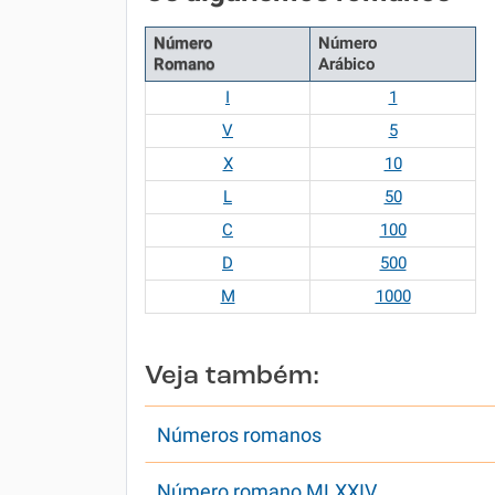
Número
Número
Romano
Arábico
I
1
V
5
X
10
L
50
C
100
D
500
M
1000
Veja também:
Números romanos
Número romano MLXXIV