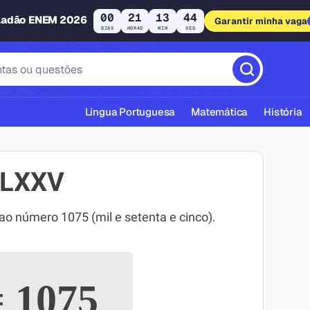
00
21
13
43
ladão ENEM 2026
Garantir minha vaga
DIAS
HORAS
MIN
SEG
Língua Portuguesa
Matemática
História
MLXXV
 número 1075 (mil e setenta e cinco).
cas ABNT
=
1075