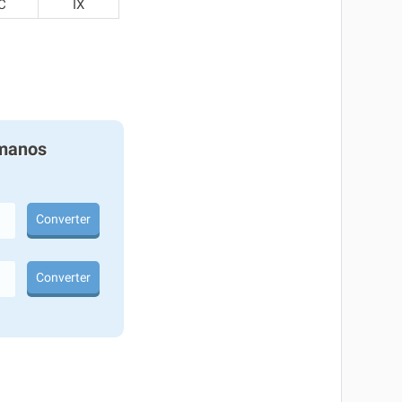
C
IX
manos
Converter
Converter