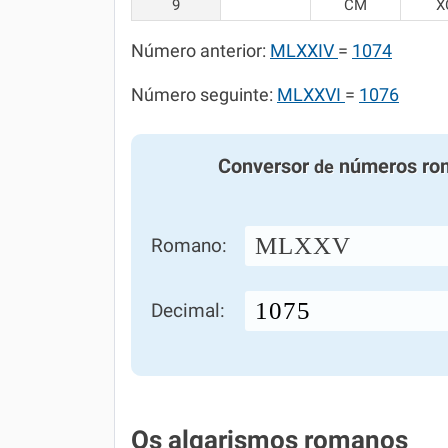
9
CM
X
Número anterior:
MLXXIV
=
1074
Número seguinte:
MLXXVI
=
1076
Conversor
números ro
de
MLXXV
Romano:
Decimal:
Os algarismos romanos