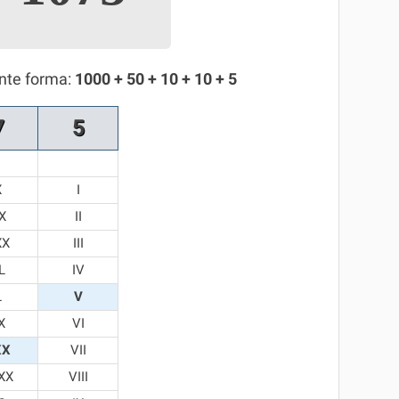
inte forma:
1000 + 50 + 10 + 10 + 5
7
5
X
I
X
II
XX
III
L
IV
L
V
X
VI
XX
VII
XX
VIII