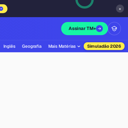
×
Assinar TM+
Inglês
Geografia
Mais Matérias
Simuladão 2026
Biologia
Química
Física
Filosofia
Literatura
Sociologia
Educação Física