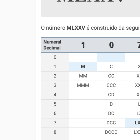
Simulador SiSU
Física
Química
O número
MLXXV
é construído da segu
Todos os Exercícios
Numeral
1
0
Decimal
0
1
M
C
2
MM
CC
X
3
MMM
CCC
X
4
CD
X
5
D
6
DC
L
7
DCC
L
8
DCCC
LX