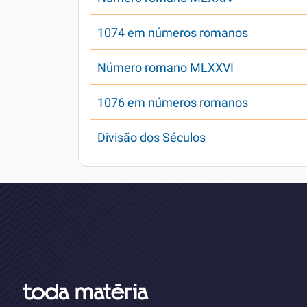
1074 em números romanos
Número romano MLXXVI
1076 em números romanos
Divisão dos Séculos