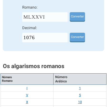
Romano:
MLXXVI
Converter
Decimal:
Converter
Os algarismos romanos
Número
Número
Romano
Arábico
I
1
V
5
X
10