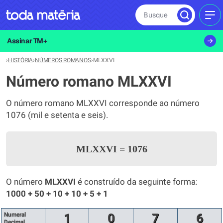
Busque
MEN
Assinar TM+
›
HISTÓRIA
›
NÚMEROS ROMANOS
›
MLXXVI
Número romano MLXXVI
O número romano MLXXVI corresponde ao número
1076 (mil e setenta e seis).
MLXXVI
=
1076
O número
MLXXVI
é construído da seguinte forma:
1000 + 50 + 10 + 10 + 5 + 1
Numeral
1
0
7
6
Decimal