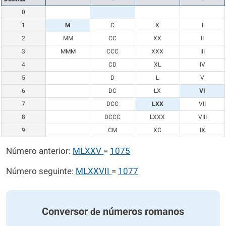
0
1
M
C
X
I
2
MM
CC
XX
II
3
MMM
CCC
XXX
III
4
CD
XL
IV
5
D
L
V
6
DC
LX
VI
7
DCC
LXX
VII
8
DCCC
LXXX
VIII
9
CM
XC
IX
Número anterior:
MLXXV
=
1075
Número seguinte:
MLXXVII
=
1077
Conversor
números romanos
de