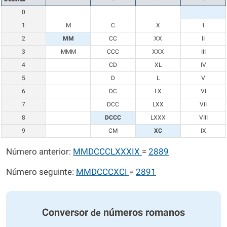
0
1
M
C
X
I
2
MM
CC
XX
II
3
MMM
CCC
XXX
III
4
CD
XL
IV
5
D
L
V
6
DC
LX
VI
7
DCC
LXX
VII
8
DCCC
LXXX
VIII
9
CM
XC
IX
Número anterior:
MMDCCCLXXXIX
=
2889
Número seguinte:
MMDCCCXCI
=
2891
Conversor
números romanos
de