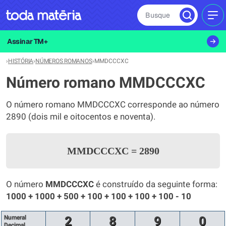
Busque
MEN
Assinar TM+
›
HISTÓRIA
›
NÚMEROS ROMANOS
›
MMDCCCXC
Número romano MMDCCCXC
O número romano MMDCCCXC corresponde ao número
2890 (dois mil e oitocentos e noventa).
MMDCCCXC
=
2890
O número
MMDCCCXC
é construído da seguinte forma:
1000 + 1000 + 500 + 100 + 100 + 100 + 100 - 10
Numeral
2
8
9
0
Decimal