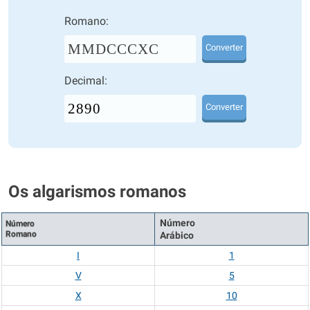
Romano:
MMDCCCXC
Converter
Decimal:
Converter
Os algarismos romanos
Número
Número
Romano
Arábico
I
1
V
5
X
10