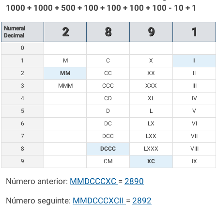
1000 + 1000 + 500 + 100 + 100 + 100 + 100 - 10 + 1
Numeral
2
8
9
1
Decimal
0
1
M
C
X
I
2
MM
CC
XX
II
3
MMM
CCC
XXX
III
4
CD
XL
IV
5
D
L
V
6
DC
LX
VI
7
DCC
LXX
VII
8
DCCC
LXXX
VIII
9
CM
XC
IX
Número anterior:
MMDCCCXC
=
2890
Número seguinte:
MMDCCCXCII
=
2892