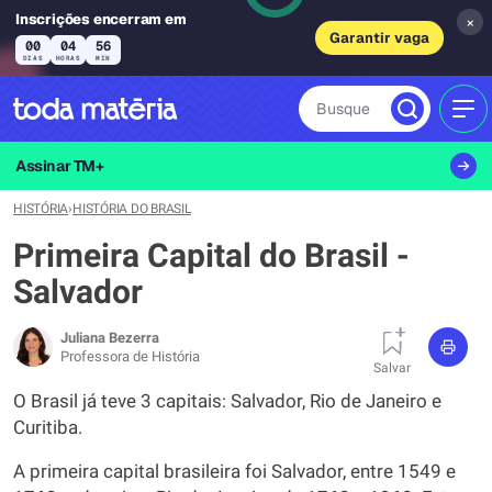
Inscrições encerram em
×
Garantir vaga
00
04
55
DIAS
HORAS
MIN
Busque
MEN
Assinar TM+
HISTÓRIA
›
HISTÓRIA DO BRASIL
Primeira Capital do Brasil -
Salvador
Juliana Bezerra
Professora de História
Salvar
O Brasil já teve 3 capitais: Salvador, Rio de Janeiro e
Curitiba.
A primeira capital brasileira foi Salvador, entre 1549 e