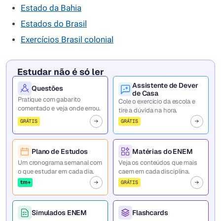
Estado da Bahia
Estados do Brasil
Exercícios Brasil colonial
Estudar não é só ler
Assistente de Dever
Questões
de Casa
Pratique com gabarito
Cole o exercício da escola e
comentado e veja onde errou.
tire a dúvida na hora.
GRÁTIS
GRÁTIS
Plano de Estudos
Matérias do ENEM
Um cronograma semanal com
Veja os conteúdos que mais
o que estudar em cada dia.
caem em cada disciplina.
tm+
GRÁTIS
Simulados ENEM
Flashcards