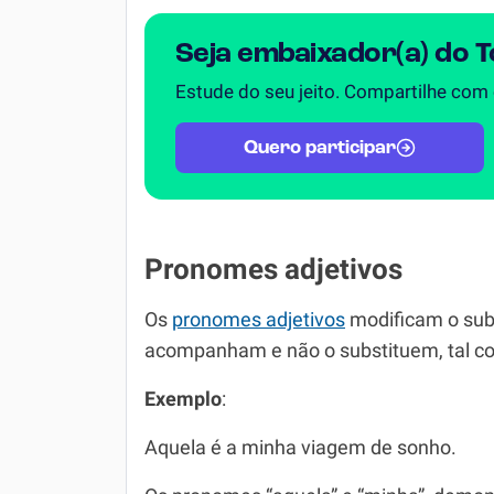
Seja embaixador(a) do 
Estude do seu jeito. Compartilhe com
Quero participar
Pronomes adjetivos
Os
pronomes adjetivos
modificam o subs
acompanham e não o substituem, tal c
Exemplo
:
Aquela é a minha viagem de sonho.