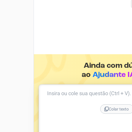
Ainda com d
ao
Ajudante I
Insira ou cole sua questão (Ctrl + V)
Colar texto