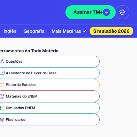
Assinar TM+
Inglês
Geografia
Mais Matérias
Simuladão 2026
Biologia
erramentas do Toda Matéria
Química
Questões
Física
Assistente de Dever de Casa
Filosofia
Plano de Estudos
Literatura
Matérias do ENEM
Sociologia
Simulados ENEM
Educação Física
Flashcards
Todas as Matérias