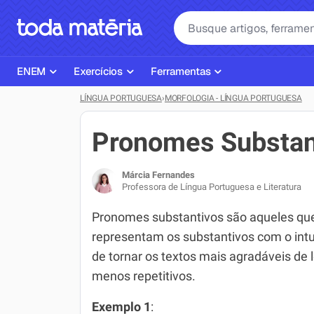
ENEM
Exercícios
Ferramentas
LÍNGUA PORTUGUESA
›
MORFOLOGIA - LÍNGUA PORTUGUESA
Página Inicial ENEM
ENEM
Ajudante de Dever de Casa
Plano de Estudos
Matemática
Corretor de Redação
Pronomes Substan
Matérias do ENEM
Português
Exercícios
Márcia Fernandes
Corretor de Redação
História
Gerador Referências Bibliográfi
Professora de Língua Portuguesa e Literatura
Exercícios ENEM
Biologia
Pronomes substantivos são aqueles qu
representam os substantivos com o intu
Simulados ENEM
Inglês
de tornar os textos mais agradáveis de l
Tira Dúvidas
Geografia
menos repetitivos.
Simulador SiSU
Física
Exemplo 1
: