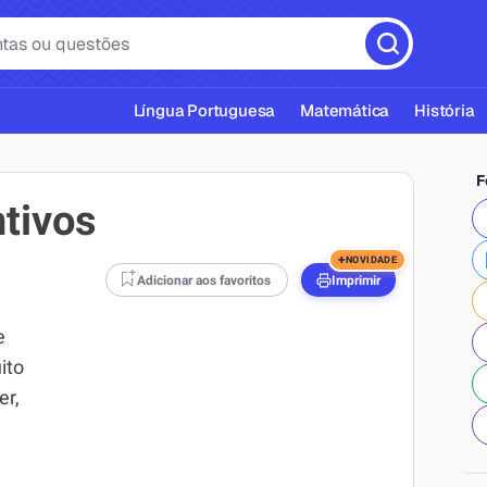
Língua Portuguesa
Matemática
História
F
tivos
+
NOVIDADE
Adicionar aos favoritos
Imprimir
cas ABNT
e
ito
er,