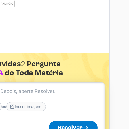
úvidas? Pergunta
A
do Toda Matéria
. Depois, aperte Resolver.
ou
Inserir imagem
Resolver