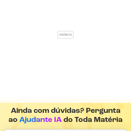
Ainda com dúvidas? Pergunta
ao
Ajudante IA
do Toda Matéria