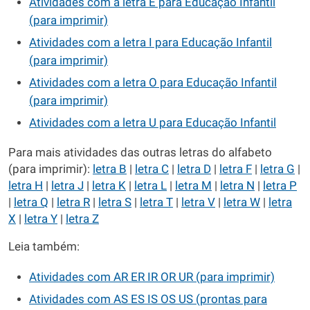
Atividades com a letra E para Educação Infantil
(para imprimir)
Atividades com a letra I para Educação Infantil
(para imprimir)
Atividades com a letra O para Educação Infantil
(para imprimir)
Atividades com a letra U para Educação Infantil
Para mais atividades das outras letras do alfabeto
(para imprimir):
letra B
|
letra C
|
letra D
|
letra F
|
letra G
|
letra H
|
letra J
|
letra K
|
letra L
|
letra M
|
letra N
|
letra P
|
letra Q
|
letra R
|
letra S
|
letra T
|
letra V
|
letra W
|
letra
X
|
letra Y
|
letra Z
Leia também:
Atividades com AR ER IR OR UR (para imprimir)
Atividades com AS ES IS OS US (prontas para