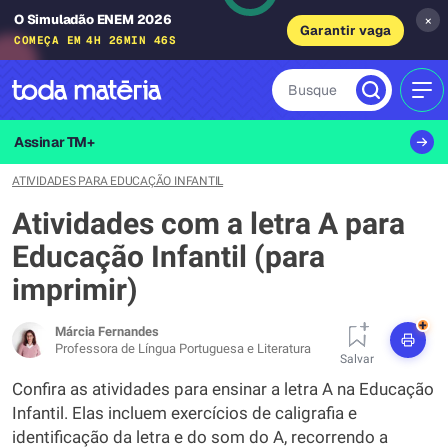
O Simuladão ENEM 2026
×
Garantir vaga
COMEÇA EM
4H 26MIN 45S
Busque
MEN
Assinar TM+
ATIVIDADES PARA EDUCAÇÃO INFANTIL
Atividades com a letra A para
Educação Infantil (para
imprimir)
+
Márcia Fernandes
Professora de Língua Portuguesa e Literatura
Salvar
Confira as atividades para ensinar a letra A na Educação
Infantil. Elas incluem exercícios de caligrafia e
identificação da letra e do som do A, recorrendo a