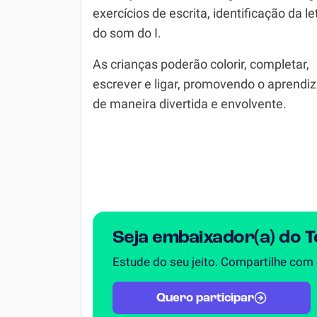
exercícios de escrita, identificação da le
Simulador SiSU
Física
do som do I.
Química
As crianças poderão colorir, completar,
Todos os Exercícios
escrever e ligar, promovendo o aprendi
de maneira divertida e envolvente.
Seja embaixador(a) do 
Estude do seu jeito. Compartilhe com
Quero participar