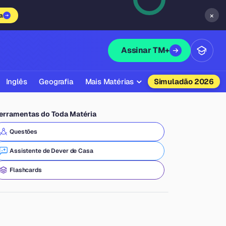
×
a
Assinar TM+
Inglês
Geografia
Mais Matérias
Simuladão 2026
Biologia
erramentas do Toda Matéria
Química
Questões
Física
Assistente de Dever de Casa
Filosofia
Flashcards
Literatura
Sociologia
Educação Física