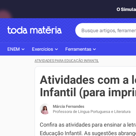
O Simul
ENEM
Exercícios
Ferramentas
ATIVIDADES PARA EDUCAÇÃO INFANTIL
Página Inicial ENEM
ENEM
Ajudante de Dever de Casa
Plano de Estudos
Matemática
Corretor de Redação
Atividades com a l
Matérias do ENEM
Português
Exercícios
Infantil (para impr
Corretor de Redação
História
Gerador Referências Bibliográfi
Márcia Fernandes
Exercícios ENEM
Biologia
Professora de Língua Portuguesa e Literatura
Simulados ENEM
Inglês
Confira as atividades para ensinar a letr
Educação Infantil. As sugestões abran
Tira Dúvidas
Geografia