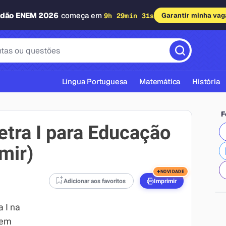
adão ENEM 2026
começa em
9h 29min 30s
Garantir minha vag
Língua Portuguesa
Matemática
História
F
etra I para Educação
imir)
cas ABNT
+
NOVIDADE
Adicionar aos favoritos
Imprimir
a I na
gem