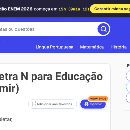
adão ENEM 2026
começa em
15h 39min 11s
Garantir minha va
Língua Portuguesa
Matemática
História
F
letra N para Educação
imir)
cas ABNT
+
NOVIDADE
Adicionar aos favoritos
Imprimir
letar,