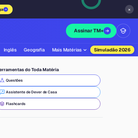
×
ga
Assinar TM+
Inglês
Geografia
Mais Matérias
Simuladão 2026
Biologia
erramentas do Toda Matéria
Química
Questões
Física
Assistente de Dever de Casa
Filosofia
Flashcards
Literatura
Sociologia
Educação Física