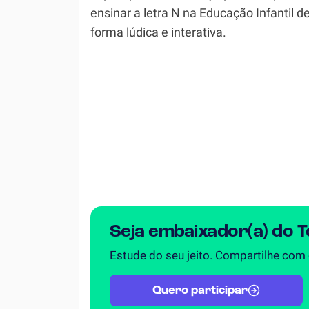
ensinar a letra N na Educação Infantil d
Simulador SiSU
Física
forma lúdica e interativa.
Química
Todos os Exercícios
Seja embaixador(a) do 
Estude do seu jeito. Compartilhe com
Quero participar