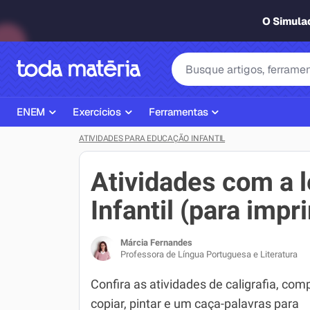
O Simul
ENEM
Exercícios
Ferramentas
ATIVIDADES PARA EDUCAÇÃO INFANTIL
Página Inicial ENEM
ENEM
Ajudante de Dever de Casa
Plano de Estudos
Matemática
Corretor de Redação
Atividades com a 
Matérias do ENEM
Português
Exercícios
Infantil (para impr
Corretor de Redação
História
Gerador Referências Bibliográfi
Márcia Fernandes
Exercícios ENEM
Biologia
Professora de Língua Portuguesa e Literatura
Simulados ENEM
Inglês
Confira as atividades de caligrafia, comp
copiar, pintar e um caça-palavras para
Tira Dúvidas
Geografia