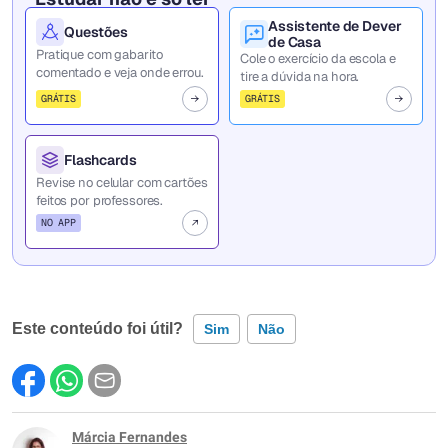
Assistente de Dever
Questões
de Casa
Pratique com gabarito
Cole o exercício da escola e
comentado e veja onde errou.
tire a dúvida na hora.
GRÁTIS
GRÁTIS
Flashcards
Revise no celular com cartões
feitos por professores.
NO APP
Este conteúdo foi útil?
Sim
Não
Este conteúdo contém informação incorreta
Este conteúdo não tem a informação que procuro
Márcia Fernandes