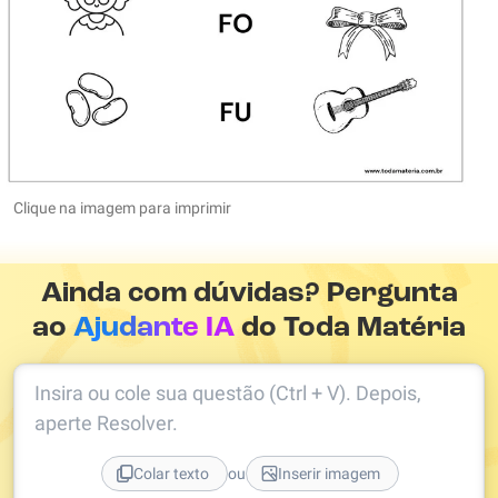
Clique na imagem para imprimir
Ainda com dúvidas? Pergunta
ao
Ajudante IA
do Toda Matéria
Insira ou cole sua questão (Ctrl + V). Depois,
aperte Resolver.
ou
Colar texto
Inserir imagem