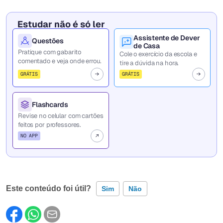
Estudar não é só ler
Assistente de Dever
Questões
de Casa
Pratique com gabarito
Cole o exercício da escola e
comentado e veja onde errou.
tire a dúvida na hora.
GRÁTIS
GRÁTIS
Flashcards
Revise no celular com cartões
feitos por professores.
NO APP
Este conteúdo foi útil?
Sim
Não
Este conteúdo contém informação incorreta