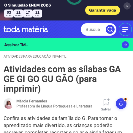
O Simuladão ENEM 2026
×
Garantir vaga
03
21
17
20
DIAS
HORAS
MIN
SEG
Busque
MEN
Assinar TM+
ATIVIDADES PARA EDUCAÇÃO INFANTIL
Atividades com as sílabas GA
GE GI GO GU GÃO (para
imprimir)
+
Márcia Fernandes
Professora de Língua Portuguesa e Literatura
Salvar
Confira as atividades da família do G. Para tornar o
aprendizado mais divertido, as crianças poderão
escrever, completar, recortar e colar e ainda fazer um