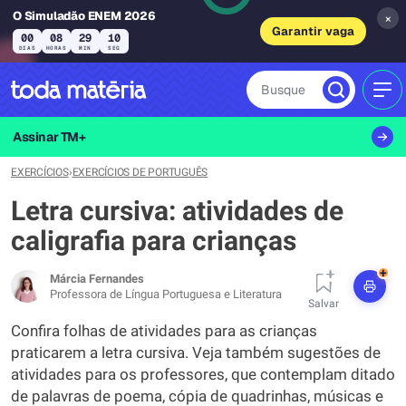
O Simuladão ENEM 2026
×
Garantir vaga
00
08
29
08
DIAS
HORAS
MIN
SEG
Busque
MEN
Assinar TM+
EXERCÍCIOS
›
EXERCÍCIOS DE PORTUGUÊS
Letra cursiva: atividades de
caligrafia para crianças
+
Márcia Fernandes
Professora de Língua Portuguesa e Literatura
Salvar
Confira folhas de atividades para as crianças
praticarem a letra cursiva. Veja também sugestões de
atividades para os professores, que contemplam ditado
de palavras de poema, cópia de quadrinhas, músicas e