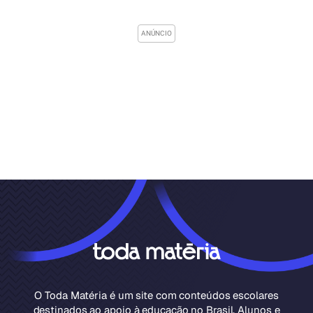
O Toda Matéria é um site com conteúdos escolares
destinados ao apoio à educação no Brasil. Alunos e