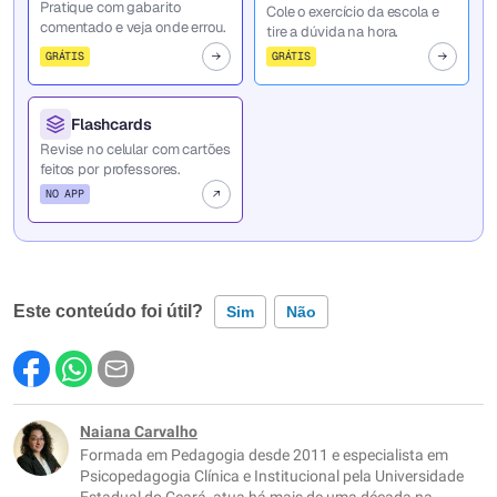
Pratique com gabarito
Cole o exercício da escola e
comentado e veja onde errou.
tire a dúvida na hora.
GRÁTIS
GRÁTIS
Flashcards
Revise no celular com cartões
feitos por professores.
NO APP
Este conteúdo foi útil?
Sim
Não
Este conteúdo contém informação incorreta
Este conteúdo não tem a informação que procuro
Naiana Carvalho
Formada em Pedagogia desde 2011 e especialista em
Outro
Psicopedagogia Clínica e Institucional pela Universidade