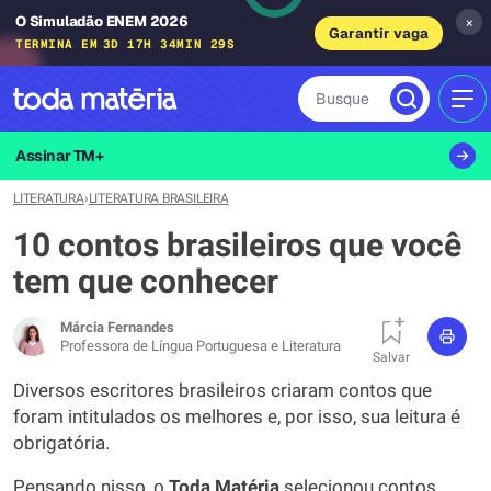
O Simuladão ENEM 2026
×
Garantir vaga
TERMINA EM
3D 17H 34MIN 28S
Busque
MEN
Assinar TM+
LITERATURA
›
LITERATURA BRASILEIRA
10 contos brasileiros que você
tem que conhecer
Márcia Fernandes
Professora de Língua Portuguesa e Literatura
Salvar
Diversos escritores brasileiros criaram contos que
foram intitulados os melhores e, por isso, sua leitura é
obrigatória.
Pensando nisso, o
Toda Matéria
selecionou contos