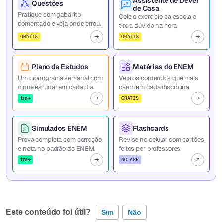
Assistente de Dever
Questões
de Casa
Pratique com gabarito
Cole o exercício da escola e
comentado e veja onde errou.
tire a dúvida na hora.
GRÁTIS
GRÁTIS
Plano de Estudos
Matérias do ENEM
Um cronograma semanal com
Veja os conteúdos que mais
o que estudar em cada dia.
caem em cada disciplina.
tm+
GRÁTIS
Simulados ENEM
Flashcards
Prova completa com correção
Revise no celular com cartões
e nota no padrão do ENEM.
feitos por professores.
tm+
NO APP
Este conteúdo foi útil?
Sim
Não