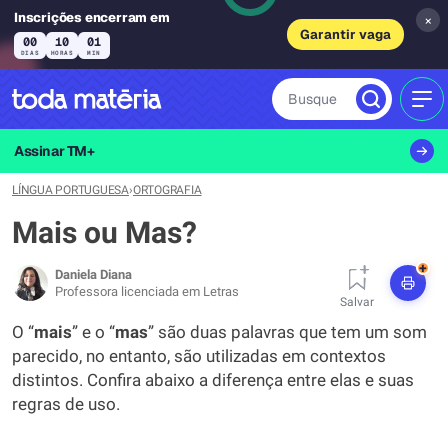
Inscrições encerram em
×
Garantir vaga
00
10
01
DIAS
HORAS
MIN
Busque
MEN
Assinar TM+
LÍNGUA PORTUGUESA
›
ORTOGRAFIA
Mais ou Mas?
+
Daniela Diana
Professora licenciada em Letras
Salvar
O “
mais
” e o “
mas
” são duas palavras que tem um som
parecido, no entanto, são utilizadas em contextos
distintos. Confira abaixo a diferença entre elas e suas
regras de uso.