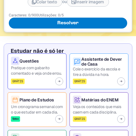
ou
Colar texto
Inserir imagem
Caracteres:
0
/
900
Utilizações:
0
/5
Resolver
Estudar não é só ler
Assistente de Dever
Questões
de Casa
Pratique com gabarito
Cole o exercício da escola e
comentado e veja onde errou.
tire a dúvida na hora.
GRÁTIS
GRÁTIS
Plano de Estudos
Matérias do ENEM
Um cronograma semanal com
Veja os conteúdos que mais
o que estudar em cada dia.
caem em cada disciplina.
tm+
GRÁTIS