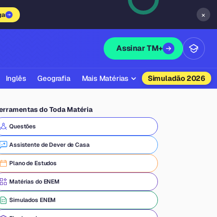
×
ga
Assinar TM+
Inglês
Geografia
Mais Matérias
Simuladão 2026
Biologia
erramentas do Toda Matéria
Química
Questões
Física
Assistente de Dever de Casa
Filosofia
Plano de Estudos
Literatura
Matérias do ENEM
Sociologia
Simulados ENEM
Educação Física