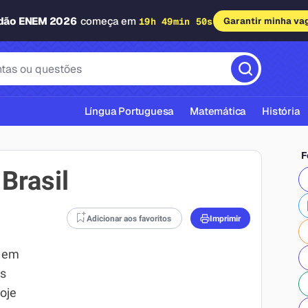
adão ENEM 2026
começa em
19h 49min 49s
Garantir minha va
Língua Portuguesa
Matemática
História
F
Brasil
Adicionar aos favoritos
Imprimir
cas ABNT
 em
s
oje