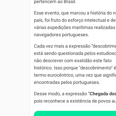
pertencem ao Brasil.
Simulador SiSU
Física
Esse evento, que marcou a história do 
Química
país, foi fruto do esforço intelectual e de
várias expedições marítimas realizadas
Todos os Exercícios
navegadores portugueses.
Cada vez mais a expressão “descobrim
está sendo questionada pelos estudios
não descrever com exatidão este fato
histórico. Isso porque "descobrimento" 
termo eurocêntrico, uma vez que signifi
encontradas pelos portugueses.
Desse modo, a expressão “
Chegada dos
pois reconhece a existência de povos a