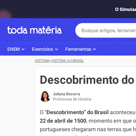
O Simul
ENEM
Exercícios
Ferramentas
HISTÓRIA
›
HISTÓRIA DO BRASIL
Página Inicial ENEM
ENEM
Ajudante de Dever de Casa
Plano de Estudos
Matemática
Corretor de Redação
Descobrimento do 
Matérias do ENEM
Português
Exercícios
Juliana Bezerra
Corretor de Redação
História
Gerador Referências Bibliográfi
Professora de História
Exercícios ENEM
Biologia
O “
Descobrimento” do Brasil
aconteceu
22 de abril de 1500
, momento em que o
Simulados ENEM
Inglês
portugueses chegaram nas terras que h
Tira Dúvidas
Geografia