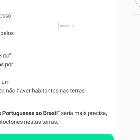
nosso
 pelos
ento”
os por
é um
ca não haver habitantes nas terras
 Portugueses ao Brasil
” seria mais precisa,
utóctones nestas terras.