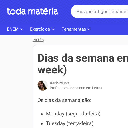
ENEM
Exercícios
Ferramentas
INGLÊS
Página Inicial ENEM
ENEM
Ajudante de Dever de Casa
Plano de Estudos
Matemática
Corretor de Redação
Dias da semana em
Matérias do ENEM
Português
Exercícios
week)
Corretor de Redação
História
Gerador Referências Bibliográfi
Carla Muniz
Exercícios ENEM
Biologia
Professora licenciada em Letras
Simulados ENEM
Inglês
Os dias da semana são:
Tira Dúvidas
Geografia
Monday (segunda-feira)
Simulador SiSU
Física
Tuesday (terça-feira)