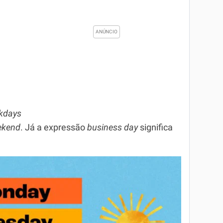
kdays
ekend
. Já a expressão
business
day
significa