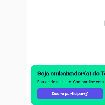
Seja embaixador(a) do 
Estude do seu jeito. Compartilhe com
Quero participar