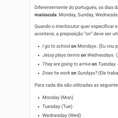
Diferentemente do português, os dias 
maiúscula
: Monday, Sunday, Wednesday
Quando o interlocutor quer especificar
acontece, a preposição “
on
” deve ser ut
I go to school
on
Mondays
. (Eu vou 
Jessy plays tennis
on
Wednesdays.
(
They are going to arrive
on
Tuesday.
Does he work
on
Sundays?
(Ele trab
Para cada dia são utilizadas as seguint
Monday (Mon)
Tuesday (Tue)
Wednesday (Wed)