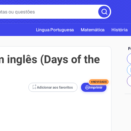
Língua Portuguesa
Matemática
História
F
 inglês (Days of the
cas ABNT
+
NOVIDADE
Adicionar aos favoritos
Imprimir