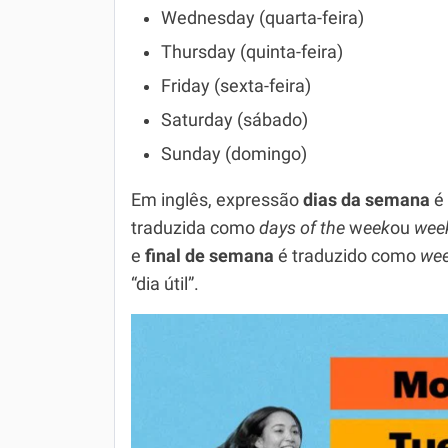
Química
Wednesday (quarta-feira)
Thursday (quinta-feira)
Todos os Exercícios
Friday (sexta-feira)
Saturday (sábado)
Sunday (domingo)
Em inglês, expressão
dias da semana
é
traduzida como
days
of
the
w
eek
ou
wee
e
final de semana
é traduzido como
we
“dia útil”.