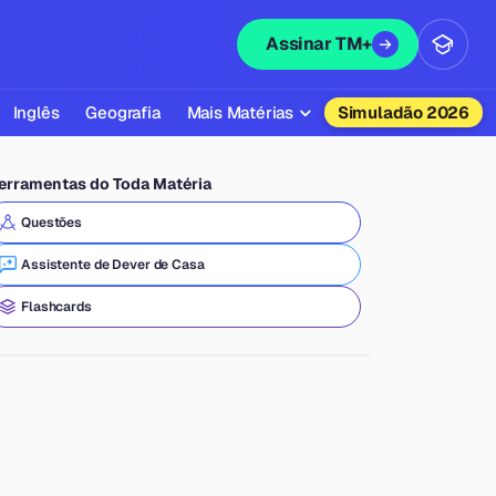
Assinar TM+
Inglês
Geografia
Mais Matérias
Simuladão 2026
Biologia
erramentas do Toda Matéria
Química
Questões
Física
Assistente de Dever de Casa
Filosofia
Flashcards
Literatura
Sociologia
Educação Física
Todas as Matérias