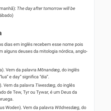
amanhã):
The day after tomorrow will be
sábado)
a
 os dias em inglês recebem esse nome pois
m alguns deuses da mitologia nórdica, anglo-
a). Vem da palavra
Mōnandæg
, do inglês
lua” e day” significa “dia”.
). Vem da palavra
Tiwesdæg
, do inglês
do de Tew, Tyr ou Tywar, é um Deus da
oruega.
eus Woden). Vem da palavra
Wōdnesdæg
, do