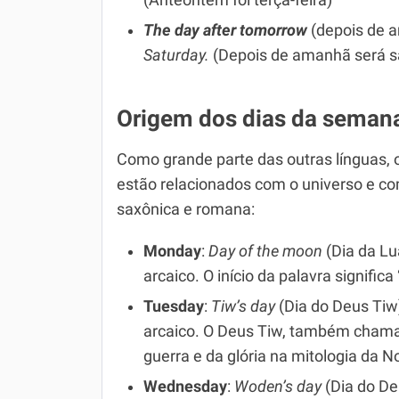
(Anteontem foi terça-feira)
The day after tomorrow
(depois de 
Saturday.
(Depois de amanhã será 
Origem dos dias da seman
Como grande parte das outras línguas,
estão relacionados com o universo e co
saxônica e romana:
Monday
:
Day of the moon
(Dia da Lu
arcaico. O início da palavra significa “
Tuesday
:
Tiw’s day
(Dia do Deus Tiw
arcaico. O Deus Tiw, também chama
guerra e da glória na mitologia da N
Wednesday
:
Woden’s day
(Dia do D