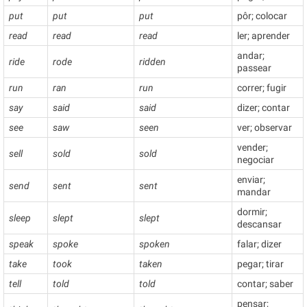
put
put
put
pôr; colocar
read
read
read
ler; aprender
andar;
ride
rode
ridden
passear
run
ran
run
correr; fugir
say
said
said
dizer; contar
see
saw
seen
ver; observar
vender;
sell
sold
sold
negociar
enviar;
send
sent
sent
mandar
dormir;
sleep
slept
slept
descansar
speak
spoke
spoken
falar; dizer
take
took
taken
pegar; tirar
tell
told
told
contar; saber
pensar;