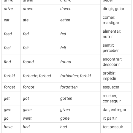
drive
drove
driven
dirigir; guiar
comer;
eat
ate
eaten
mastigar
alimentar;
feed
fed
fed
nutrir
sentir;
feel
felt
felt
perceber
encontrar;
find
found
found
descobrir
proibir;
forbid
forbade; forbad
forbidden; forbid
impedir
forget
forgot
forgotten
esquecer
receber;
get
got
gotten
conseguir
give
gave
given
dar; entregar
go
went
gone
ir; partir
have
had
had
ter; possuir