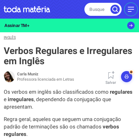
Busque
MEN
Assinar TM+
INGLÊS
Verbos Regulares e Irregulares
em Inglês
+
Carla Muniz
Professora licenciada em Letras
Salvar
Os verbos em inglês são classificados como
regulares
e
irregulares
, dependendo da conjugação que
apresentam.
Regra geral, aqueles que seguem uma conjugação
padrão de terminações são os chamados
verbos
regulares
.