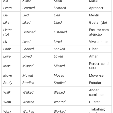
Kill
Killed
Killed
Matar
Learn
Learned
Learned
Aprender
Lie
Lied
Lied
Mentir
Like
Liked
Liked
Gostar (de)
Listen
Escutar com
Listened
Listened
(to)
atenção
Live
Lived
Lived
Viver; morar
Look
Looked
Looked
Olhar
Love
Loved
Loved
Amar
Perder; sentir
Miss
Missed
Missed
falta
Move
Moved
Moved
Mover-se
Study
Studied
Studied
Estudar
Andar;
Walk
Walked
Walked
caminhar
Want
Wanted
Wanted
Querer
Trabalhar;
Work
Worked
Worked