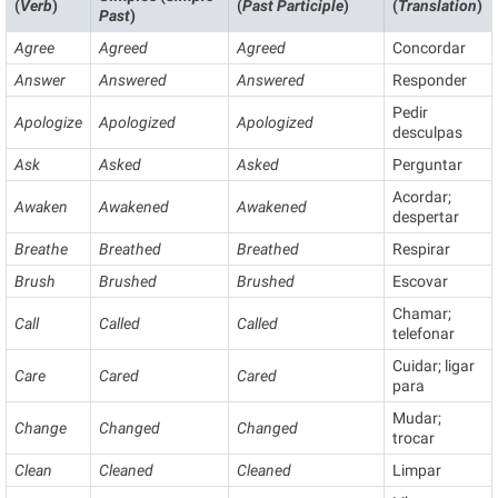
(
Verb
)
(
Past Participle
)
(
Translation
)
Past
)
Agree
Agreed
Agreed
Concordar
Answer
Answered
Answered
Responder
Pedir
Apologize
Apologized
Apologized
desculpas
Ask
Asked
Asked
Perguntar
Acordar;
Awaken
Awakened
Awakened
despertar
Breathe
Breathed
Breathed
Respirar
Brush
Brushed
Brushed
Escovar
Chamar;
Call
Called
Called
telefonar
Cuidar; ligar
Care
Cared
Cared
para
Mudar;
Change
Changed
Changed
trocar
Clean
Cleaned
Cleaned
Limpar