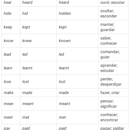
hear
heard
heard
ouvir; escutar
ocultar;
hide
hid
hidden
esconder
manter;
keep
kept
kept
guardar
saber;
know
knew
known
conhecer
comandar;
lead
led
led
guiar
aprender;
learn
learnt
learnt
estudar
perder;
lose
lost
lost
desperdiçar
make
made
made
fazer; criar
pensar;
mean
meant
meant
significar
conhecer;
meet
met
met
encontrar
pay
paid
paid
pagar; saldar