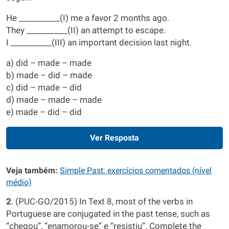
He __________(I) me a favor 2 months ago.
They __________(II) an attempt to escape.
I __________(III) an important decision last night.
a) did – made – made
b) made – did – made
c) did – made – did
d) made – made – made
e) made – did – did
Ver Resposta
Veja também:
Simple Past: exercícios comentados (nível
médio)
2
. (PUC-GO/2015) In Text 8, most of the verbs in
Portuguese are conjugated in the past tense, such as
“chegou”, “enamorou-se” e “resistiu”. Complete the