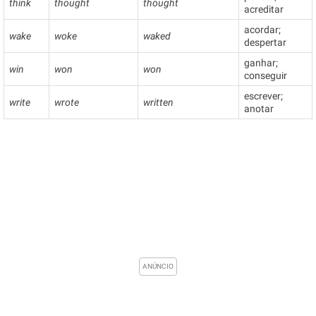
think
thought
thought
acreditar
acordar;
wake
woke
waked
despertar
ganhar;
win
won
won
conseguir
escrever;
write
wrote
written
anotar