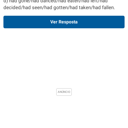
d) had gone/had danced/had eaten/had left/had
decided/had seen/had gotten/had taken/had fallen.
Ver Resposta