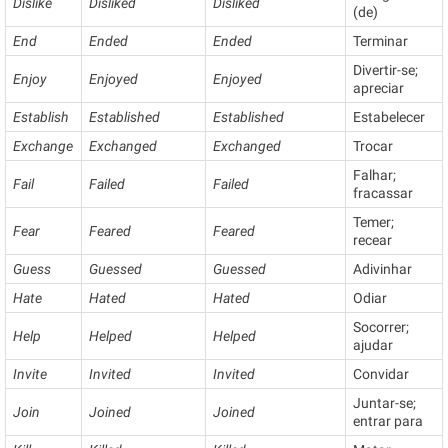
Dislike
Disliked
Disliked
(de)
End
Ended
Ended
Terminar
Divertir-se;
Enjoy
Enjoyed
Enjoyed
apreciar
Establish
Established
Established
Estabelecer
Exchange
Exchanged
Exchanged
Trocar
Falhar;
Fail
Failed
Failed
fracassar
Temer;
Fear
Feared
Feared
recear
Guess
Guessed
Guessed
Adivinhar
Hate
Hated
Hated
Odiar
Socorrer;
Help
Helped
Helped
ajudar
Invite
Invited
Invited
Convidar
Juntar-se;
Join
Joined
Joined
entrar para