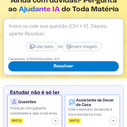
Ainda com dúvidas? Pergunta
ao
Ajudante IA
do Toda Matéria
Insira ou cole sua questão (Ctrl + V). Depois,
aperte Resolver.
ou
Colar texto
Inserir imagem
Caracteres:
0
/
900
Utilizações:
0
/5
Resolver
Estudar não é só ler
Assistente de Dever
Questões
de Casa
Pratique com gabarito
Cole o exercício da escola e
comentado e veja onde errou.
tire a dúvida na hora.
GRÁTIS
GRÁTIS