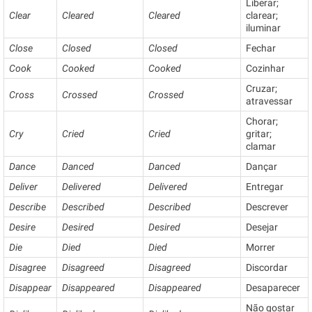
Liberar;
Clear
Cleared
Cleared
clarear;
iluminar
Close
Closed
Closed
Fechar
Cook
Cooked
Cooked
Cozinhar
Cruzar;
Cross
Crossed
Crossed
atravessar
Chorar;
Cry
Cried
Cried
gritar;
clamar
Dance
Danced
Danced
Dançar
Deliver
Delivered
Delivered
Entregar
Describe
Described
Described
Descrever
Desire
Desired
Desired
Desejar
Die
Died
Died
Morrer
Disagree
Disagreed
Disagreed
Discordar
Disappear
Disappeared
Disappeared
Desaparecer
Não gostar