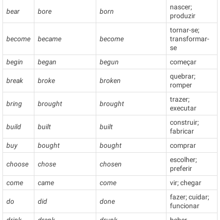
nascer;
bear
bore
born
produzir
tornar-se;
become
became
become
transformar-
se
begin
began
begun
começar
quebrar;
break
broke
broken
romper
trazer;
bring
brought
brought
executar
construir;
build
built
built
fabricar
buy
bought
bought
comprar
escolher;
choose
chose
chosen
preferir
come
came
come
vir; chegar
fazer; cuidar;
do
did
done
funcionar
drink
drank
drunk
beber