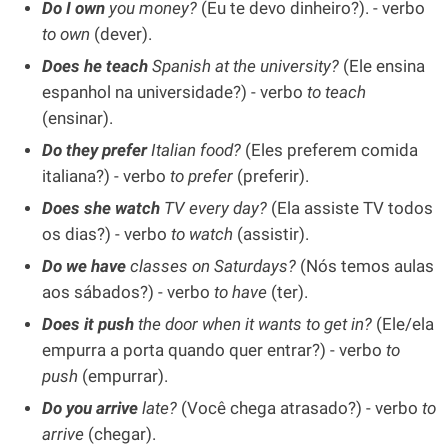
Do I own
you money?
(Eu te devo dinheiro?). - verbo
to own
(dever).
Does he teach
Spanish at the university?
(Ele ensina
espanhol na universidade?) - verbo
to teach
(ensinar).
Do they prefer
Italian food?
(Eles preferem comida
italiana?) - verbo
to prefer
(preferir).
Does she
watch
TV every day?
(Ela assiste TV todos
os dias?) - verbo
to watch
(assistir).
Do we have
classes on Saturdays?
(Nós temos aulas
aos sábados?) - verbo
to have
(ter).
Does it push
the door when it wants to get in?
(Ele/ela
empurra a porta quando quer entrar?) - verbo
to
push
(empurrar).
Do you arrive
late?
(Você chega atrasado?) - verbo
to
arrive
(chegar).