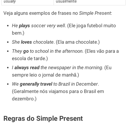
usually
usualmente
Veja alguns exemplos de frases no
Simple Present
:
He
plays
soccer very well
. (Ele joga futebol muito
bem.)
She
loves
chocolate
. (Ela ama chocolate.)
They
go
to school in the afternoon.
(Eles vão para a
escola de tarde.)
I
always
read
the newspaper in the morning
. (Eu
sempre leio o jornal de manhã.)
We
generally travel
to Brazil in December
.
(Geralmente nós viajamos para o Brasil em
dezembro.)
Regras do Simple Present