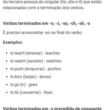
da terceira pessoa do singular (
he,
she
e
it
) que estão
relacionadas com a terminação dos verbos.
Verbos terminados em -o, -z, -ss, -ch, -sh, -x
É preciso acrescentar -
es
no final do verbo.
Exemplos
:
to teach
(ensinar) -
teaches
to watch
(assistir) -
watches
to push
(empurrar) -
pushes
to kiss
(beijar) -
kisses
to go
(ir) -
goes
to fix
(consertar) -
fixes
Verbos terminados em -
y
precedido de consoante