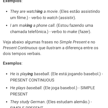
Exemplos
:
They are watch
ing
a movie
. (Eles estão assistindo
um filme.) - verbo
to watch
(assistir).
I am mak
ing
a phone call
. (Estou fazendo uma
chamada telefônica.) - verbo
to make
(fazer).
Veja abaixo algumas frases no
Simple Present
e no
Present Continuous
que ilustram a diferença entre os
dois tempos verbais.
Exemplos
:
He is play
ing
baseball
. (Ele está jogando basebol.) -
PRESENT CONTINUOUS
He plays baseball.
(Ele joga basebol.) - SIMPLE
PRESENT
They study German
. (Eles estudam alemão.) -