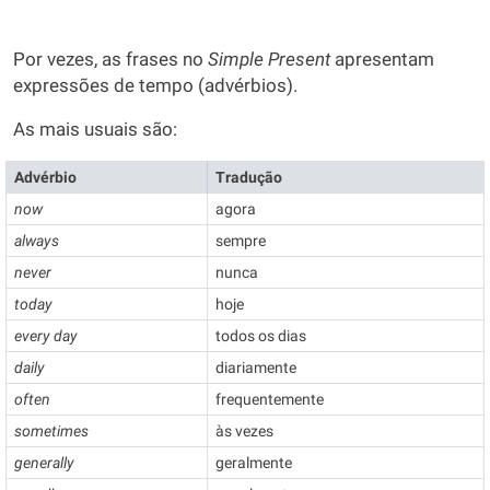
Por vezes, as frases no
Simple Present
apresentam
expressões de tempo (advérbios).
As mais usuais são:
Advérbio
Tradução
now
agora
always
sempre
never
nunca
today
hoje
every day
todos os dias
daily
diariamente
often
frequentemente
sometimes
às vezes
generally
geralmente