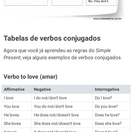
Tabelas de verbos conjugados
Agora que você já aprendeu as regras do
Simple
Present
, veja alguns exemplos de verbos conjugados.
Verbo to love (amar)
Affirmative
Negative
Interrogativa
I love
I do not/don't love
Do I love?
You love
You do not/don't love
Do you love?
He loves
He does not/doesn't love
Does he love?
She loves
She does not/doesn't love
Does she love?