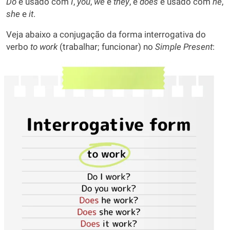
Do
é usado com
I
,
you
,
we
e
they
, e
does
é usado com
he
,
she
e
it
.
Veja abaixo a conjugação da forma interrogativa do
verbo
to work
(trabalhar; funcionar) no
Simple Present
: