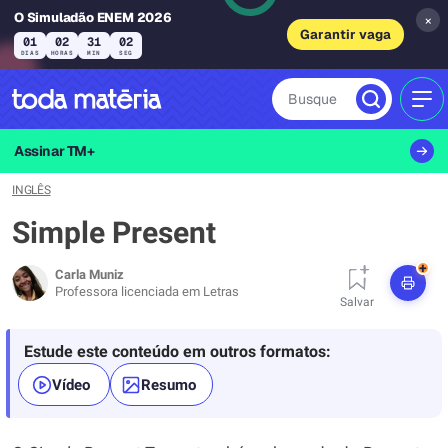
O Simuladão ENEM 2026
×
Garantir vaga
01
02
31
01
DIAS
HORAS
MIN
SEG
Busque
MEN
Assinar TM+
INGLÊS
Simple Present
+
Carla Muniz
Professora licenciada em Letras
Salvar
Estude este conteúdo
em outros formatos:
Vídeo
Resumo