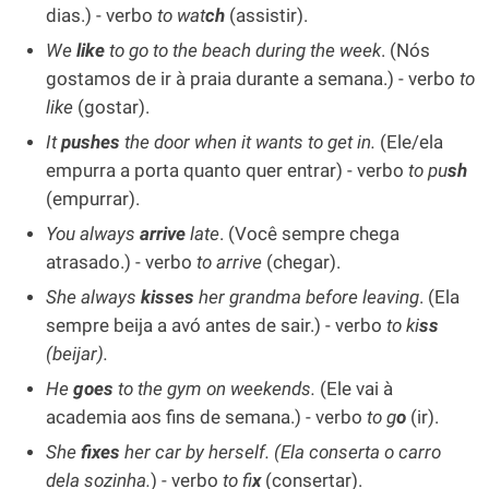
dias.) - verbo
to wat
ch
(assistir).
We
like
to go to the beach during the week
. (Nós
gostamos de ir à praia durante a semana.) - verbo
to
like
(gostar).
It
pushes
the door when it wants to get in.
(Ele/ela
empurra a porta quanto quer entrar) - verbo
to pu
sh
(empurrar).
You always
arrive
late
. (Você sempre chega
atrasado.) - verbo
to arrive
(chegar).
She always
kisses
her grandma before leaving
. (Ela
sempre beija a avó antes de sair.) - verbo
to ki
ss
(beijar).
He
goes
to the gym on weekends.
(Ele vai à
academia aos fins de semana.) - verbo
to g
o
(ir).
She
fixes
her car by herself. (Ela conserta o carro
dela sozinha.
) - verbo
to fi
x
(consertar).