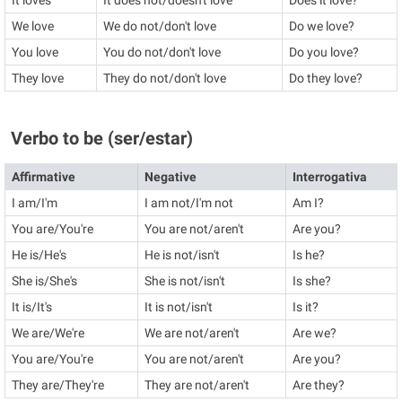
It loves
It does not/doesn't love
Does it love?
We love
We do not/don't love
Do we love?
You love
You do not/don't love
Do you love?
They love
They do not/don't love
Do they love?
Verbo to be (ser/estar)
Affirmative
Negative
Interrogativa
I am/I'm
I am not/I'm not
Am I?
You are/You're
You are not/aren't
Are you?
He is/He's
He is not/isn't
Is he?
She is/She's
She is not/isn't
Is she?
It is/It's
It is not/isn't
Is it?
We are/We're
We are not/aren't
Are we?
You are/You're
You are not/aren't
Are you?
They are/They're
They are not/aren't
Are they?