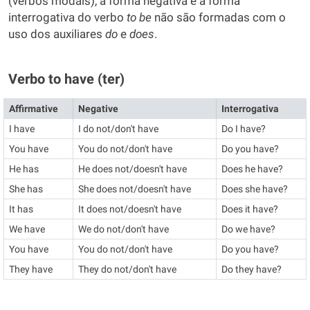
(verbos modais), a forma negativa e a forma
interrogativa do verbo
to be
não são formadas com o
uso dos auxiliares
do
e
does
.
Verbo to have (ter)
Affirmative
Negative
Interrogativa
I have
I do not/don't have
Do I have?
You have
You do not/don't have
Do you have?
He has
He does not/doesn't have
Does he have?
She has
She does not/doesn't have
Does she have?
It has
It does not/doesn't have
Does it have?
We have
We do not/don't have
Do we have?
You have
You do not/don't have
Do you have?
They have
They do not/don't have
Do they have?