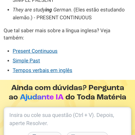
SIMPLE PRESENT
They are study
ing
German
. (Eles estão estudando
alemão.) - PRESENT CONTINUOUS
Que tal saber mais sobre a língua inglesa? Veja
também:
Present Continuous
Simple Past
Tempos verbais em inglês
Ainda com dúvidas? Pergunta
ao
Ajudante IA
do Toda Matéria
Insira ou cole sua questão (Ctrl + V). Depois,
aperte Resolver.