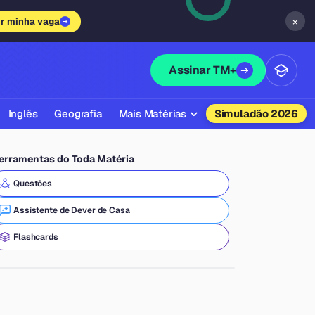
×
ir minha vaga
Assinar TM+
Inglês
Geografia
Mais Matérias
Simuladão 2026
Biologia
erramentas do Toda Matéria
Química
Questões
Física
Assistente de Dever de Casa
Filosofia
Flashcards
Literatura
Sociologia
Educação Física