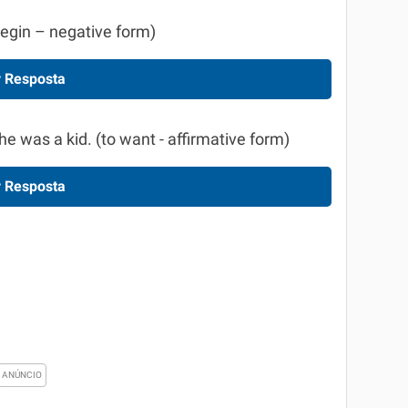
 begin – negative form)
 Resposta
he was a kid. (to want - affirmative form)
 Resposta