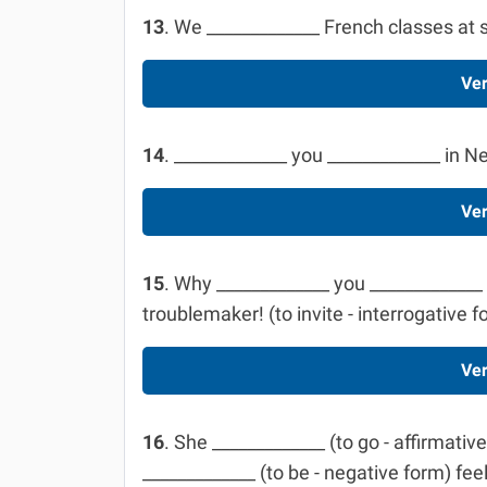
13
. We _____________ French classes at s
Ver
14
. _____________ you _____________ in Ne
Ver
15
. Why _____________ you ____________
troublemaker! (to invite - interrogative f
Ver
16
. She _____________ (to go - affirmati
_____________ (to be - negative form) feel