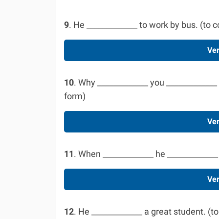
9
. He _____________ to work by bus. (to
Ver
10
. Why _____________ you _____________ 
form)
Ver
11
. When _____________ he _____________ ?
Ver
12
. He _____________ a great student. (to