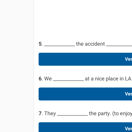
5
. _____________ the accident __________
Ver
6
. We _____________ at a nice place in LA
Ver
7
. They _____________ the party. (to enjo
Ver