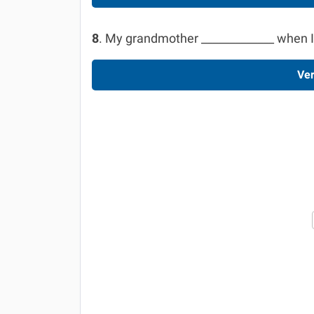
8
. My grandmother _____________ when I w
Ver