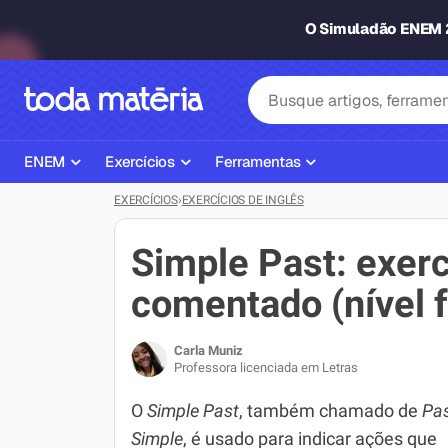
O Simuladão ENEM
ENEM
Exercícios
Ferramentas
EXERCÍCIOS
›
EXERCÍCIOS DE INGLÊS
Página Inicial ENEM
ENEM
Ajudante de Dever de Casa
Plano de Estudos
Matemática
Corretor de Redação
Simple Past: exerc
Matérias do ENEM
Português
Exercícios
comentado (nível f
Corretor de Redação
História
Gerador Referências Bibliográfi
Carla Muniz
Exercícios ENEM
Biologia
Professora licenciada em Letras
Simulados ENEM
Inglês
O
Simple
Past
, também chamado de
Pas
Simple
, é usado para indicar ações que
Tira Dúvidas
Geografia