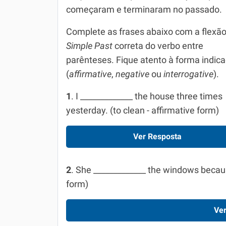
começaram e terminaram no passado.
Simulador SiSU
Física
Complete as frases abaixo com a flexão
Química
Simple Past
correta do verbo entre
Todos os Exercícios
parênteses. Fique atento à forma indic
(
affirmative
,
negative
ou
interrogative
).
1
. I _____________ the house three times
yesterday. (to clean - affirmative form)
Ver Resposta
2
. She _____________ the windows because
form)
Ver