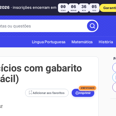
00
06
36
04
 2026
· inscrições encerram em
Garant
DIAS
HORAS
MIN
SEG
Língua Portuguesa
Matemática
História
F
ícios com gabarito
ácil)
cas ABNT
+
NOVIDADE
Adicionar aos favoritos
Imprimir
t