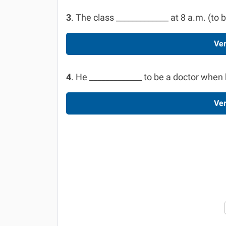
3
. The class _____________ at 8 a.m. (to
Ver
4
. He _____________ to be a doctor when 
Ver