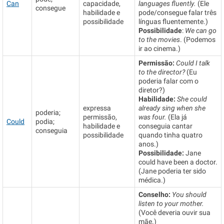
Can
capacidade,
languages fluently.
(Ele
consegue
habilidade e
pode/consegue falar três
possibilidade
línguas fluentemente.)
Possibilidade
:
We can go
to the movies
. (Podemos
ir ao cinema.)
Permissão:
Could I talk
to the director?
(Eu
poderia falar com o
diretor?)
Habilidade:
She could
expressa
already sing when she
poderia;
permissão,
was four.
(Ela já
Could
podia;
habilidade e
conseguia cantar
conseguia
possibilidade
quando tinha quatro
anos.)
Possibilidade:
Jane
could have been a doctor.
(Jane poderia ter sido
médica.)
Conselho:
You should
listen to your mother.
(Você deveria ouvir sua
mãe.)