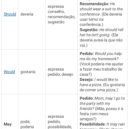
Recomendação
:
He
expressa
should wear a suit to the
conselho,
Should
deveria
conference
. (Ele deveria
recomendação,
usar terno na
sugestão
conferência.)
Sugestão:
He should tell
her he isn't going.
(Ele
deveria avisá-la que não
vai.)
Pedido:
Would you help
me do my homework?
(Você poderia me ajudar
expressa
a fazer meu trabalho de
Would
gostaria
pedido, desejo
casa?)
Desejo:
I would like to
have a pizza.
(Eu gostaria
de comer uma pizza.)
Pedido
:
Mom, may I go to
the party with my
friends
? (Mãe, posso ir à
festa com meus
expressa
amigos?)
pode;
pedido,
May
Possibilidade
:
It may rain
poderia
possibilidade,