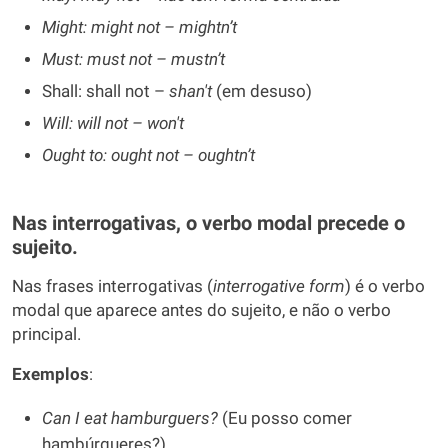
Might: might not – mightn’t
Must: must not – mustn’t
Shall: shall not –
shan't
(em desuso)
Will: will not – won't
Ought to: ought not – oughtn’t
Nas interrogativas, o verbo modal precede o
sujeito.
Nas frases interrogativas (
interrogative
form
) é o verbo
modal que aparece antes do sujeito, e não o verbo
principal.
Exemplos
:
Can I eat hamburguers?
(Eu posso comer
hambúrgueres?)