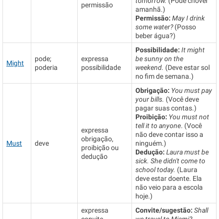
tomorrow.
(Pode chover
permissão
amanhã.)
Permissão:
May I drink
some water?
(Posso
beber água?)
Possibilidade:
It might
pode;
expressa
be sunny on the
Might
poderia
possibilidade
weekend.
(Deve estar sol
no fim de semana.)
Obrigação:
You must pay
your bills.
(Você deve
pagar suas contas.)
Proibição:
You must not
tell it to anyone
. (Você
expressa
não deve contar isso a
obrigação,
Must
deve
ninguém.)
proibição ou
Dedução:
Laura must be
dedução
sick. She didn't come to
school today.
(Laura
deve estar doente. Ela
não veio para a escola
hoje.)
expressa
Convite/sugestão:
Shall