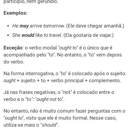
particípio, nem gerúndio.
Exemplos:
He
may
arrive tomorrow.
(Ele deve chegar amanhã.)
She
would
like to travel
. (Ela gostaria de viajar.)
Exceção
: o verbo modal "
ought to
" é o único que é
acompanhado pelo "to". No entanto, o "to" vem depois
do verbo.
Na forma interrogativa, o "to" é colocado após o sujeito:
ought
+ sujeito + to + verbo principal + complemento.
Já nas frases negativas, o "not" é colocado entre o
verbo e o "to
"
: "
ought not to
".
No entanto, não é muito comum fazer perguntas com o
"
ought to
", visto que ele é muito formal. Nesse caso,
utiliza-se mais o "
should
".