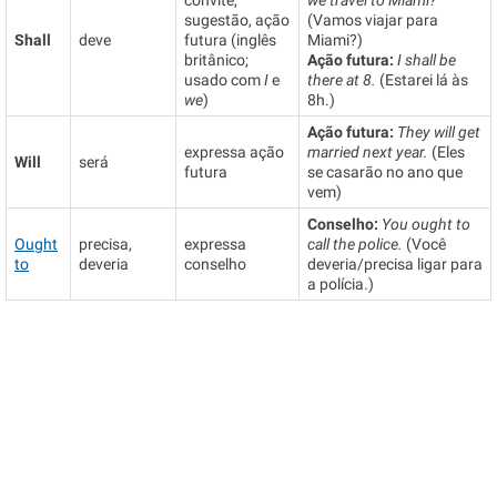
convite,
we travel to Miami?
sugestão, ação
(Vamos viajar para
Shall
deve
futura (inglês
Miami?)
britânico;
Ação futura:
I shall be
usado com
I
e
there at 8.
(Estarei lá às
we
)
8h.)
Ação futura:
They will get
expressa ação
married next year.
(Eles
Will
será
futura
se casarão no ano que
vem)
Conselho:
You ought to
Ought
precisa,
expressa
call the police.
(Você
to
deveria
conselho
deveria/precisa ligar para
a polícia.)