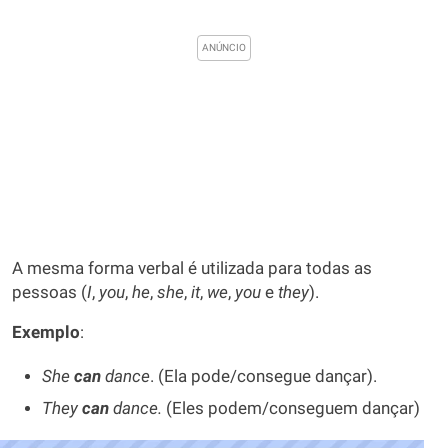
A mesma forma verbal é utilizada para todas as
pessoas (
I
,
you
,
he
,
she
,
it
,
we
,
you
e
they
).
Exemplo
:
She
can
dance
. (Ela pode/consegue dançar).
They
can
dance.
(Eles podem/conseguem dançar)