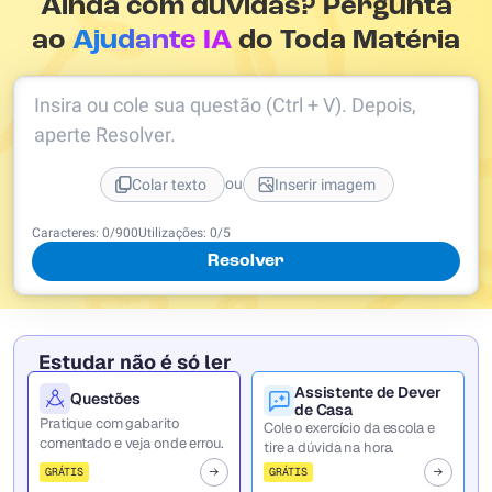
Ainda com dúvidas? Pergunta
ao
Ajudante IA
do Toda Matéria
Insira ou cole sua questão (Ctrl + V). Depois,
aperte Resolver.
ou
Colar texto
Inserir imagem
Caracteres:
0
/
900
Utilizações:
0
/5
Resolver
Estudar não é só ler
Assistente de Dever
Questões
de Casa
Pratique com gabarito
Cole o exercício da escola e
comentado e veja onde errou.
tire a dúvida na hora.
GRÁTIS
GRÁTIS