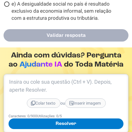
e) A desigualdade social no país é resultado
exclusivo da economia informal, sem relação
com a estrutura produtiva ou tributária.
Validar resposta
Ainda com dúvidas? Pergunta
ao
Ajudante IA
do Toda Matéria
Insira ou cole sua questão (Ctrl + V). Depois,
aperte Resolver.
ou
Colar texto
Inserir imagem
Caracteres:
0
/
900
Utilizações:
0
/5
Resolver