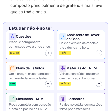
composto principalmente de grafeno é mais leve
que as tradicionais.
Estudar não é só ler
Assistente de Dever
Questões
de Casa
Pratique com gabarito
Cole o exercício da escola e
comentado e veja onde errou.
tire a dúvida na hora.
GRÁTIS
GRÁTIS
Plano de Estudos
Matérias do ENEM
Um cronograma semanal com
Veja os conteúdos que mais
o que estudar em cada dia.
caem em cada disciplina.
tm+
GRÁTIS
Simulados ENEM
Flashcards
Prova completa com correção
Revise no celular com cartões
e nota no padrão do ENEM.
feitos por professores.