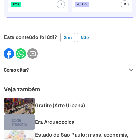
tm+
NO APP
Este conteúdo foi útil?
Sim
Não
Este conteúdo contém informação incorreta
Como citar?
Este conteúdo não tem a informação que procuro
Outro
Veja também
Grafite (Arte Urbana)
Era Arqueozoica
Estado de São Paulo: mapa, economia,