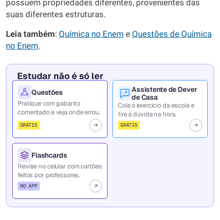
possuem propriedades diferentes, provenientes das
suas diferentes estruturas.
Leia também
:
Química no Enem
e
Questões de Química
no Enem
.
Estudar não é só ler
Assistente de Dever
Questões
de Casa
Pratique com gabarito
Cole o exercício da escola e
comentado e veja onde errou.
tire a dúvida na hora.
GRÁTIS
GRÁTIS
Flashcards
Revise no celular com cartões
feitos por professores.
NO APP