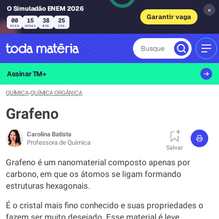
O Simuladão ENEM 2026
×
Garantir vaga
00
15
38
24
DIAS
HORAS
MIN
SEG
Busque
MEN
Assinar TM+
QUÍMICA
›
QUÍMICA ORGÂNICA
Grafeno
Carolina Batista
Professora de Química
Salvar
Grafeno é um nanomaterial composto apenas por
carbono, em que os átomos se ligam formando
estruturas hexagonais.
É o cristal mais fino conhecido e suas propriedades o
fazem ser muito desejado. Esse material é leve,