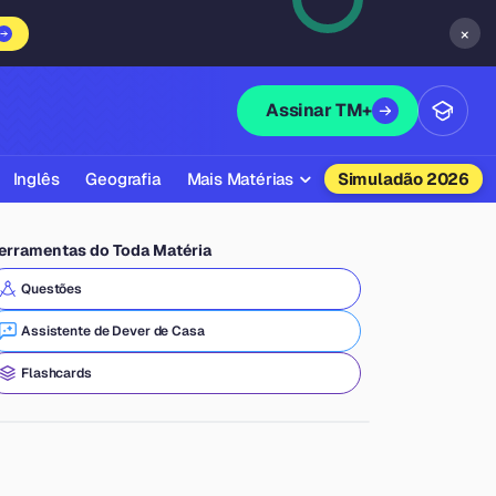
×
Assinar TM+
Inglês
Geografia
Mais Matérias
Simuladão 2026
Biologia
erramentas do Toda Matéria
Química
Questões
Física
Assistente de Dever de Casa
Filosofia
Flashcards
Literatura
Sociologia
Educação Física