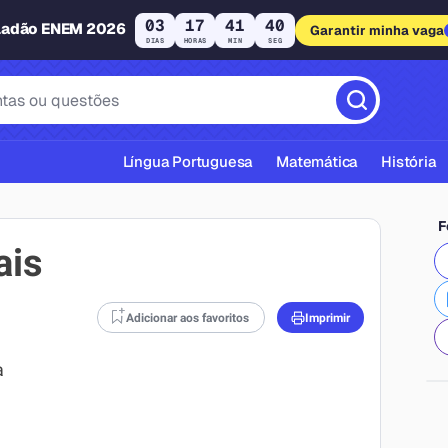
03
17
41
40
ladão ENEM 2026
Garantir minha vaga
DIAS
HORAS
MIN
SEG
Língua Portuguesa
Matemática
História
F
ais
Adicionar aos favoritos
Imprimir
cas ABNT
a