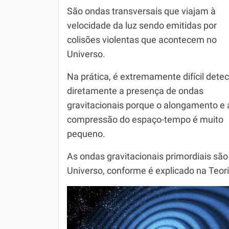
São ondas transversais que viajam à
Simulador SiSU
Física
velocidade da luz sendo emitidas por
Química
colisões violentas que acontecem no
Universo.
Todos os Exercícios
Na prática, é extremamente difícil detec
diretamente a presença de ondas
gravitacionais porque o alongamento e 
compressão do espaço-tempo é muito
pequeno.
As ondas gravitacionais primordiais sã
Universo, conforme é explicado na Teori