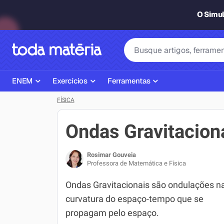
O Simu
ENEM
Exercícios
Ferramentas
FÍSICA
Página Inicial ENEM
ENEM
Ajudante de Dever de Casa
Plano de Estudos
Matemática
Corretor de Redação
Ondas Gravitacion
Matérias do ENEM
Português
Exercícios
Rosimar Gouveia
Corretor de Redação
História
Gerador Referências Bibliográfi
Professora de Matemática e Física
Exercícios ENEM
Biologia
Ondas Gravitacionais são ondulações n
curvatura do espaço-tempo que se
Simulados ENEM
Inglês
propagam pelo espaço.
Tira Dúvidas
Geografia