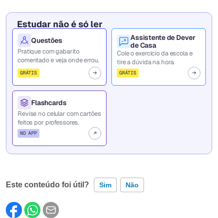
Estudar não é só ler
Assistente de Dever
Questões
de Casa
Pratique com gabarito
Cole o exercício da escola e
comentado e veja onde errou.
tire a dúvida na hora.
GRÁTIS
GRÁTIS
Flashcards
Revise no celular com cartões
feitos por professores.
NO APP
Este conteúdo foi útil?
Sim
Não
Este conteúdo contém informação incorreta