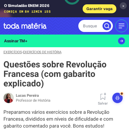
O Simuladão ENEM 2026
×
Garantir vaga
COMEÇA EM
8H 12MIN 14S
Busque
MEN
Assinar TM+
EXERCÍCIOS
›
EXERCÍCIOS DE HISTÓRIA
Questões sobre Revolução
Francesa (com gabarito
explicado)
+
Lucas Pereira
Professor de História
Salvar
Preparamos vários exercícios sobre a Revolução
Francesa, divididos em níveis de dificuldade e com
gabarito comentado para você. Bons estudos!