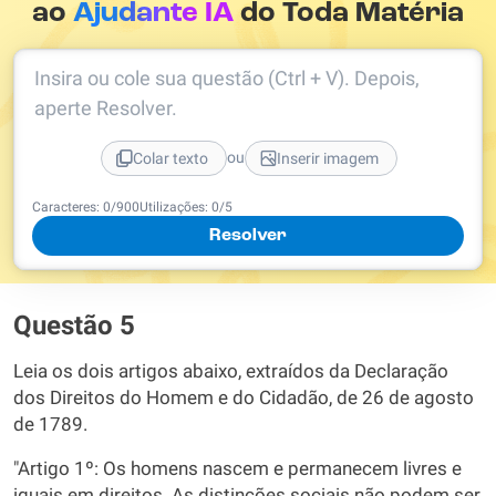
ao
Ajudante IA
do Toda Matéria
Insira ou cole sua questão (Ctrl + V). Depois,
aperte Resolver.
ou
Colar texto
Inserir imagem
Caracteres:
0
/
900
Utilizações:
0
/5
Resolver
Questão 5
Leia os dois artigos abaixo, extraídos da Declaração
dos Direitos do Homem e do Cidadão, de 26 de agosto
de 1789.
"Artigo 1º: Os homens nascem e permanecem livres e
iguais em direitos. As distinções sociais não podem ser