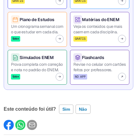
GRÁTIS
GRÁTIS
Plano de Estudos
Matérias do ENEM
Um cronograma semanal com
Veja os conteúdos que mais
o que estudar em cada dia.
caem em cada disciplina.
tm+
GRÁTIS
Simulados ENEM
Flashcards
Prova completa com correção
Revise no celular com cartões
e nota no padrão do ENEM.
feitos por professores.
tm+
NO APP
Este conteúdo foi útil?
Sim
Não
Este conteúdo contém informação incorreta