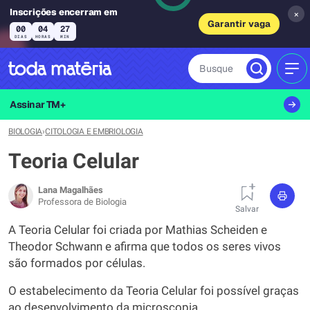
Inscrições encerram em
×
Garantir vaga
00
04
27
DIAS
HORAS
MIN
Busque
MEN
Assinar TM+
BIOLOGIA
›
CITOLOGIA E EMBRIOLOGIA
Teoria Celular
Lana Magalhães
Professora de Biologia
Salvar
A Teoria Celular foi criada por Mathias Scheiden e
Theodor Schwann e afirma que todos os seres vivos
são formados por células.
O estabelecimento da Teoria Celular foi possível graças
ao desenvolvimento da microscopia.