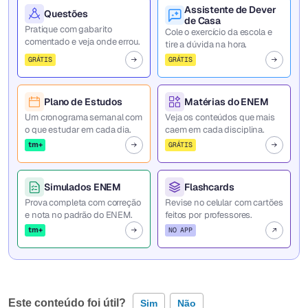
Assistente de Dever
Questões
de Casa
Pratique com gabarito
Cole o exercício da escola e
comentado e veja onde errou.
tire a dúvida na hora.
GRÁTIS
GRÁTIS
Plano de Estudos
Matérias do ENEM
Um cronograma semanal com
Veja os conteúdos que mais
o que estudar em cada dia.
caem em cada disciplina.
tm+
GRÁTIS
Simulados ENEM
Flashcards
Prova completa com correção
Revise no celular com cartões
e nota no padrão do ENEM.
feitos por professores.
tm+
NO APP
Este conteúdo foi útil?
Sim
Não