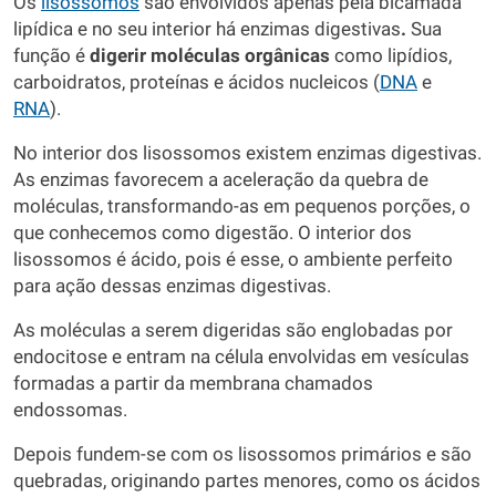
Os
lisossomos
são envolvidos apenas pela bicamada
lipídica e no seu interior há enzimas digestivas
.
Sua
função é
digerir moléculas orgânicas
como lipídios,
carboidratos, proteínas e ácidos nucleicos (
DNA
e
RNA
).
No interior dos lisossomos existem enzimas digestivas.
As enzimas favorecem a aceleração da quebra de
moléculas, transformando-as em pequenos porções, o
que conhecemos como digestão. O interior dos
lisossomos é ácido, pois é esse, o ambiente perfeito
para ação dessas enzimas digestivas.
As moléculas a serem digeridas são englobadas por
endocitose e entram na célula envolvidas em vesículas
formadas a partir da membrana chamados
endossomas.
Depois fundem-se com os lisossomos primários e são
quebradas, originando partes menores, como os ácidos