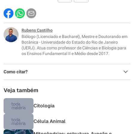
Este conteúdo contém informação incorreta
Este conteúdo não tem a informação que procuro
Rubens Castilho
Biólogo (Licenciado e Bacharel), Mestre e Doutorando em
Outro
Botânica - Universidade do Estado do Rio de Janeiro
(UERJ). Atua como professor de Ciências e Biologia para
os Ensinos Fundamental II e Médio desde 2017.
Como citar?
Veja também
Citologia
Célula Animal
Mitocôndrias: estrutura, função e