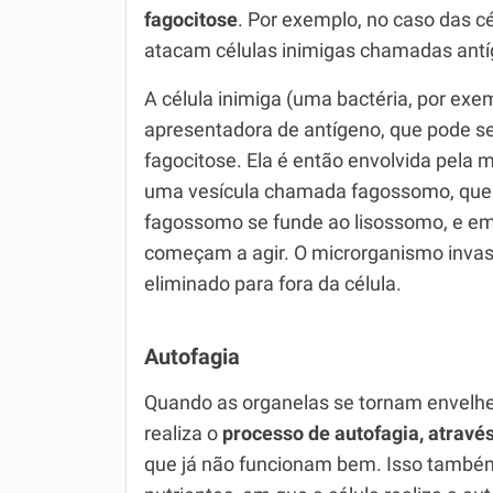
fagocitose
. Por exemplo, no caso das c
atacam células inimigas chamadas antí
A célula inimiga (uma bactéria, por exe
apresentadora de antígeno, que pode se
fagocitose. Ela é então envolvida pel
uma vesícula chamada fagossomo, que va
fagossomo se funde ao lisossomo, e em
começam a agir. O microrganismo inva
eliminado para fora da célula.
Autofagia
Quando as organelas se tornam envelhec
realiza o
processo de autofagia, atravé
que já não funcionam bem. Isso també