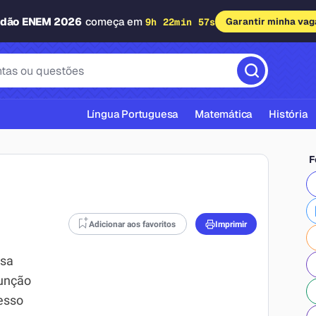
adão ENEM 2026
começa em
9h 22min 56s
Garantir minha vag
Língua Portuguesa
Matemática
História
F
Adicionar aos favoritos
Imprimir
cas ABNT
osa
função
cesso