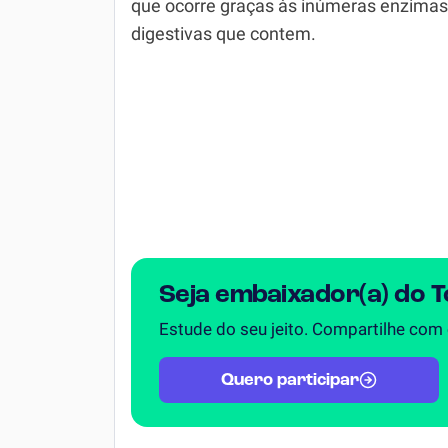
que ocorre graças às inúmeras enzimas
digestivas que contem.
Simulador SiSU
Física
Química
Todos os Exercícios
Seja embaixador(a) do 
Estude do seu jeito. Compartilhe com
Quero participar