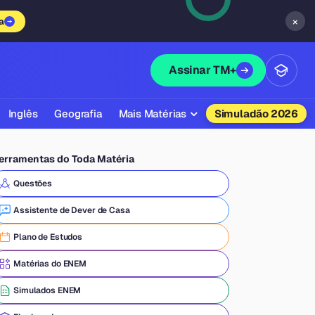
×
a
Assinar TM+
Inglês
Geografia
Mais Matérias
Simuladão 2026
Biologia
erramentas do Toda Matéria
Química
Questões
Física
Assistente de Dever de Casa
Filosofia
Plano de Estudos
Literatura
Matérias do ENEM
Sociologia
Simulados ENEM
Educação Física