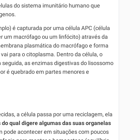
élulas do sistema imunitário humano que
genos.
mplo) é capturada por uma célula APC (célula
r um macrófago ou um linfócito) através da
a membrana plasmática do macrófago e forma
i para o citoplasma. Dentro da célula, o
 seguida, as enzimas digestivas do lisossomo
sor é quebrado em partes menores e
idas, a célula passa por uma reciclagem, ela
s do qual digere algumas das suas organelas
m pode acontecer em situações com poucos