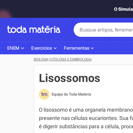
O Simul
ENEM
Exercícios
Ferramentas
BIOLOGIA
›
CITOLOGIA E EMBRIOLOGIA
Página Inicial ENEM
ENEM
Ajudante de Dever de Casa
Plano de Estudos
Matemática
Corretor de Redação
Lisossomos
Matérias do ENEM
Português
Exercícios
Equipe do Toda Matéria
Corretor de Redação
História
Gerador Referências Bibliográfi
Exercícios ENEM
Biologia
O lisossomo é uma organela membran
presente nas células eucariontes. Sua 
Simulados ENEM
Inglês
é digerir substâncias para a célula, pro
Tira Dúvidas
Geografia