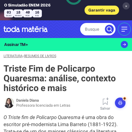
O Simuladão ENEM 2026
×
Garantir vaga
03
18
40
15
DIAS
HORAS
MIN
SEG
Busque
MEN
Assinar TM+
LITERATURA
›
RESUMOS DE LIVROS
Triste Fim de Policarpo
Quaresma: análise, contexto
histórico e mais
+
Daniela Diana
Professora licenciada em Letras
Salvar
O Triste fim de Policarpo Quaresma
é uma obra do
escritor pré-modernista Lima Barreto (1881-1922).
Trata-se de um dos maiores clássicos da literatura