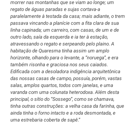
morrer nas montanhas que se viam ao longe; um
regato de águas paradas e sujas cortava-a
paralelamente à testada da casa; mais adiante, o trem
passava vincando a planície com a fita clara de sua
linha capinada; um carreiro, com casas, de um e de
outro lado, saía da esquerda e ia ter à estação,
atravessando o regato e serpeando pelo plaino. A
habitação de Quaresma tinha assim um amplo
horizonte, olhando para o levante, a “noruega”, e era
também risonha e graciosa nos seus caiados.
Edificada com a desoladora indigência arquitetônica
das nossas casas de campo, possuía, porém, vastas
salas, amplos quartos, todos com janelas, e uma
varanda com uma colunata heterodoxa. Além desta
principal, o sítio do “Sossego”, como se chamava,
tinha outras construções: a velha casa da farinha, que
ainda tinha o forno intacto e a roda desmontada, e
uma estrebaria coberta de sapê
.”