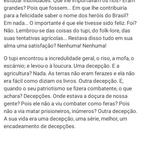
estudar inutilidades. Que lhe importavam os rios? Eram
grandes? Pois que fossem... Em que lhe contribuiria
para a felicidade saber o nome dos heróis do Brasil?
Em nada... O importante é que ele tivesse sido feliz. Foi?
Não. Lembrou-se das coisas do tupi, do folk-lore, das
suas tentativas agrícolas... Restava disso tudo em sua
alma uma satisfação? Nenhuma! Nenhuma!
O tupi encontrou a incredulidade geral, o riso, a mofa, o
escárnio; e levou-o à loucura. Uma decepção. E a
agricultura? Nada. As terras não eram ferazes e ela não
era fácil como diziam os livros. Outra decepção. E,
quando o seu patriotismo se fizera combatente, o que
achara? Decepções. Onde estava a doçura de nossa
gente? Pois ele não a viu combater como feras? Pois
não a via matar prisioneiros, inúmeros? Outra decepção.
A sua vida era uma decepção, uma série, melhor, um
encadeamento de decepções.