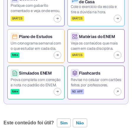
de Casa
Pratique com gabarito
Cole o exercício da escola e
comentado e veja onde errou.
tire a dúvida na hora.
GRÁTIS
GRÁTIS
Plano de Estudos
Matérias do ENEM
Um cronograma semanal com
Veja os conteúdos que mais
o que estudar em cada dia.
caem em cada disciplina.
tm+
GRÁTIS
Simulados ENEM
Flashcards
Prova completa com correção
Revise no celular com cartões
e nota no padrão do ENEM.
feitos por professores.
tm+
NO APP
Este conteúdo foi útil?
Sim
Não