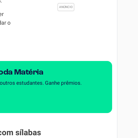
s
.
er
dar o
Toda Matéria
 outros estudantes. Ganhe prêmios.
com sílabas