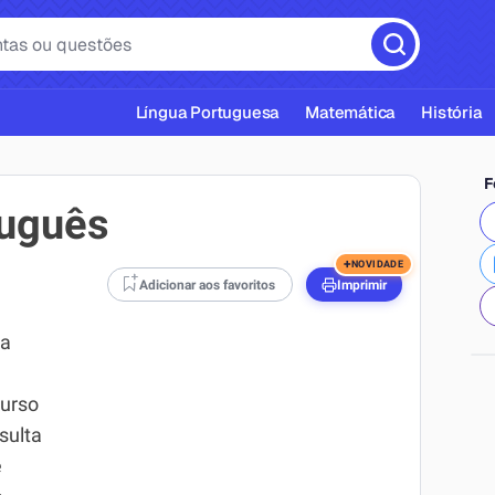
Língua Portuguesa
Matemática
História
F
tuguês
+
NOVIDADE
Adicionar aos favoritos
Imprimir
cas ABNT
ua
curso
nsulta
e