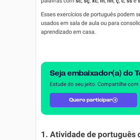
palavras com
sc
,
sç
,
xc
,
lh
,
nh
,
ç
,
c
,
ss
e
Química
Esses exercícios de português podem s
Todos os Exercícios
usados em sala de aula ou para consoli
aprendizado em casa.
Seja embaixador(a) do 
Estude do seu jeito. Compartilhe com
Quero participar
1. Atividade de português 