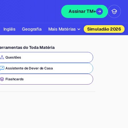
Assinar TM+
Inglês
Geografia
Mais Matérias
Simuladão 2026
Biologia
erramentas do Toda Matéria
Química
Questões
Física
Assistente de Dever de Casa
Filosofia
Flashcards
Literatura
Sociologia
Educação Física
Todas as Matérias