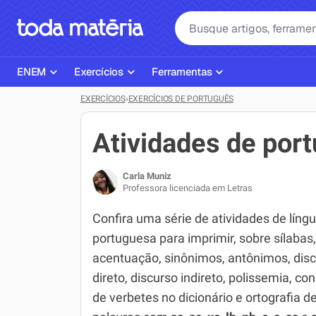
ENEM
Exercícios
Ferramentas
EXERCÍCIOS
›
EXERCÍCIOS DE PORTUGUÊS
Página Inicial ENEM
ENEM
Ajudante de Dever de Casa
Plano de Estudos
Matemática
Corretor de Redação
Atividades de por
Matérias do ENEM
Português
Exercícios
Carla Muniz
Corretor de Redação
História
Gerador Referências Bibliográfi
Professora licenciada em Letras
Exercícios ENEM
Biologia
Confira uma série de atividades de líng
portuguesa para imprimir, sobre sílabas,
Simulados ENEM
Inglês
acentuação, sinônimos, antônimos, dis
Tira Dúvidas
Geografia
direto, discurso indireto, polissemia, co
de verbetes no dicionário e ortografia d
Simulador SiSU
Física