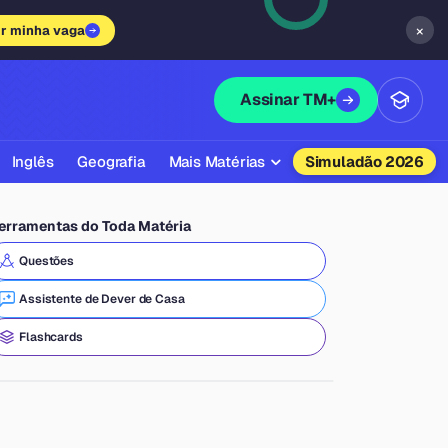
×
ir minha vaga
Assinar TM+
Inglês
Geografia
Mais Matérias
Simuladão 2026
Biologia
erramentas do Toda Matéria
Química
Questões
Física
Assistente de Dever de Casa
Filosofia
Flashcards
Literatura
Sociologia
Educação Física