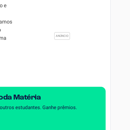
o e
ramos
o
rma
Toda Matéria
 outros estudantes. Ganhe prêmios.