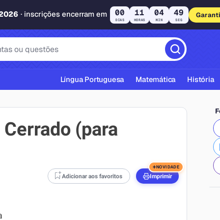
00
11
04
48
 2026
· inscrições encerram em
Garant
DIAS
HORAS
MIN
SEG
Língua Portuguesa
Matemática
História
F
 Cerrado (para
cas ABNT
+
NOVIDADE
Adicionar aos favoritos
Imprimir
a