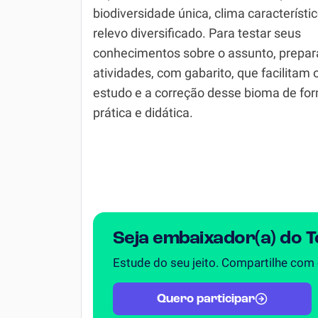
biodiversidade única, clima característic
Simulador SiSU
Física
relevo diversificado. Para testar seus
conhecimentos sobre o assunto, prepa
Química
atividades, com gabarito, que facilitam 
Todos os Exercícios
estudo e a correção desse bioma de fo
prática e didática.
Seja embaixador(a) do 
Estude do seu jeito. Compartilhe com
Quero participar