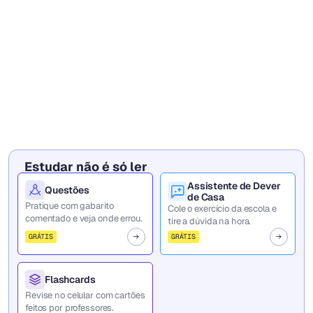
Estudar não é só ler
Assistente de Dever
Questões
de Casa
Pratique com gabarito
Cole o exercício da escola e
comentado e veja onde errou.
tire a dúvida na hora.
GRÁTIS
GRÁTIS
Flashcards
Revise no celular com cartões
feitos por professores.