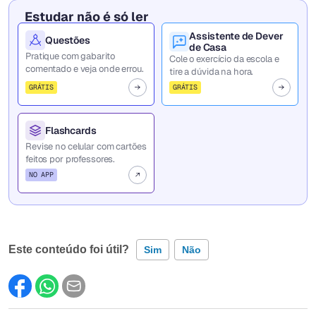
Estudar não é só ler
Assistente de Dever
Questões
de Casa
Pratique com gabarito
Cole o exercício da escola e
comentado e veja onde errou.
tire a dúvida na hora.
GRÁTIS
GRÁTIS
Flashcards
Revise no celular com cartões
feitos por professores.
NO APP
Este conteúdo foi útil?
Sim
Não
Este conteúdo contém informação incorreta